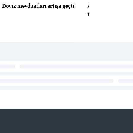
Döviz mevduatları artışa geçti
ABD'de konut başla
toparlandı