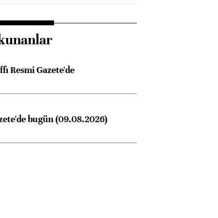
kunanlar
ffı Resmi Gazete'de
zete'de bugün (09.08.2026)
Almanya, Commerzbank
Ba
konusunda Unicredit ile
me
görüşmelere hazırlanıyor