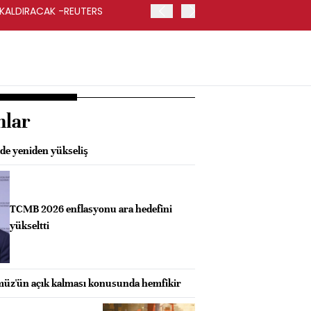
 KALDIRACAK -REUTERS
ABD DIŞİŞLERİ BAKANLIĞI
UYGULANACAK
nlar
de yeniden yükseliş
TCMB 2026 enflasyonu ara hedefini
yükseltti
müz'ün açık kalması konusunda hemfikir