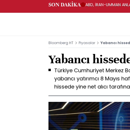
SON DAKİKA
ABD, İRAN-UMMAN ANLA
Bloomberg HT
Piyasalar
Yabancı hisse
Yabancı hissed
Türkiye Cumhuriyet Merkez Ba
yabancı yatırımcı 8 Mayıs haf
hissede yine net alıcı tarafına