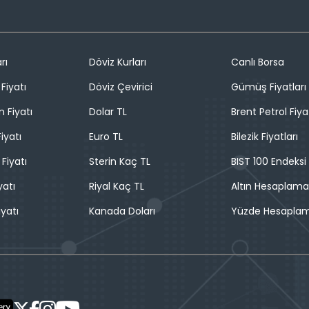
rı
Döviz Kurları
Canlı Borsa
Fiyatı
Döviz Çevirici
Gümüş Fiyatları
n Fiyatı
Dolar TL
Brent Petrol Fiya
iyatı
Euro TL
Bilezik Fiyatları
 Fiyatı
Sterin Kaç TL
BIST 100 Endeksi
yatı
Riyal Kaç TL
Altın Hesaplama
iyatı
Kanada Doları
Yüzde Hesapla