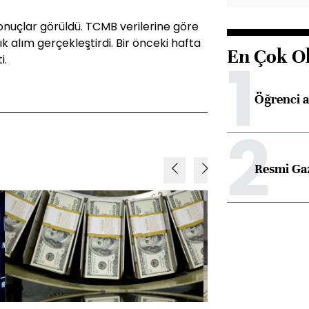
sonuçlar görüldü. TCMB verilerine göre
ık alım gerçekleştirdi. Bir önceki hafta
En Çok O
1
i.
Öğrenci a
2
Resmi Ga