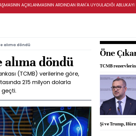
ŞMASININ AÇIKLANMASININ ARDINDAN İRAN'A UYGULADIĞI ABLUKAYI
de alıma döndü
Öne Çıka
e alıma döndü
TCMB rezervlerin
nkası (TCMB) verilerine göre,
tasında 215 milyon dolarla
 geçti.
Şi ve Trump, Hür