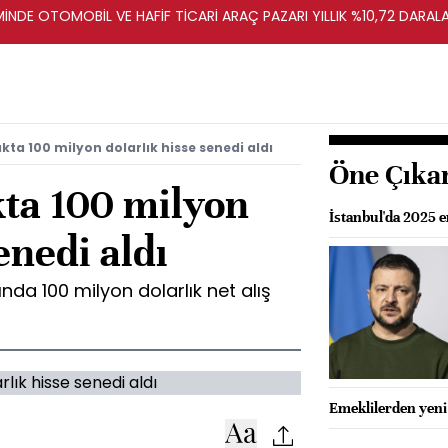
E OTOMOBİL VE HAFİF TİCARİ ARAÇ PAZARI YILLIK %10,72 DARAL
kta 100 milyon dolarlık hisse senedi aldı
Öne Çıka
kta 100 milyon
İstanbul'da 2025 
enedi aldı
nda 100 milyon dolarlık net alış
Emeklilerden yeni 