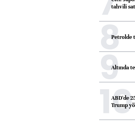
7
tahvili s
8
Petrolde
9
Altında t
10
ABD'de 25
Trump yön