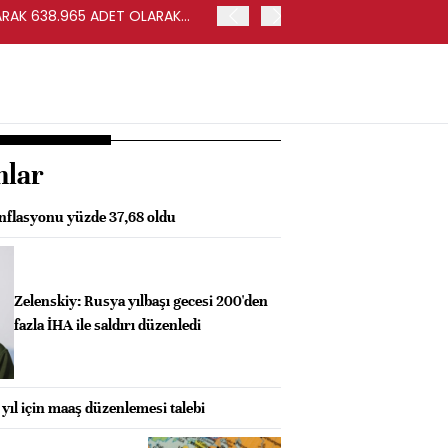
ARAK 638.965 ADET OLARAK
YILLIK BAZDA OTOMOBİL 
PAZARI %22,17 DARALDI
nlar
enflasyonu yüzde 37,68 oldu
Zelenskiy: Rusya yılbaşı gecesi 200'den
fazla İHA ile saldırı düzenledi
yıl için maaş düzenlemesi talebi