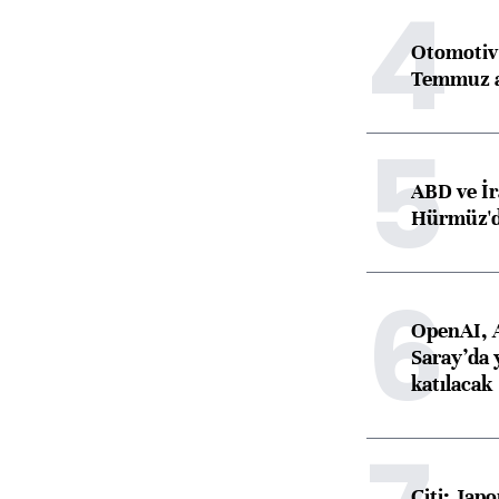
4
Otomotiv 
Temmuz 
5
ABD ve İr
Hürmüz'dek
6
OpenAI, 
Saray’da 
katılacak
Citi: Jap