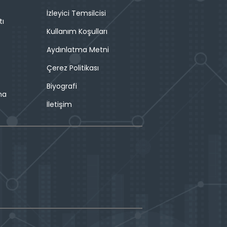
İzleyici Temsilcisi
tı
Kullanım Koşulları
Aydınlatma Metni
Çerez Politikası
Biyografi
ma
İletişim