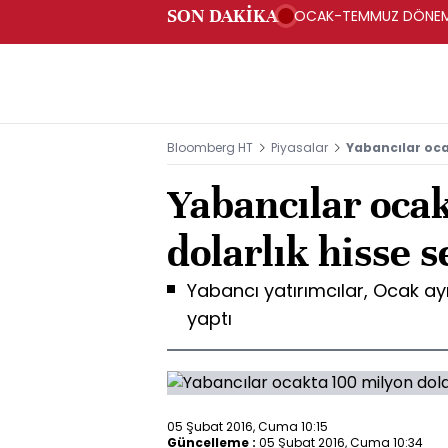
SON DAKİKA
OCAK-TEMMUZ DÖNEMİND
GERÇEKLEŞTİ -ODMD
Bloomberg HT
Piyasalar
Yabancılar oca
Yabancılar oca
dolarlık hisse s
Yabancı yatırımcılar, Ocak ayı
yaptı
05 Şubat 2016, Cuma 10:15
Güncelleme :
05 Şubat 2016, Cuma 10:34