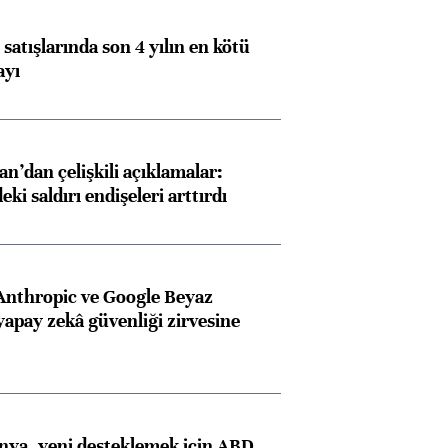
satışlarında son 4 yılın en kötü
ayı
an’dan çelişkili açıklamalar:
i saldırı endişeleri arttırdı
Anthropic ve Google Beyaz
yapay zekâ güvenliği zirvesine
onya, yeni desteklemek için ABD