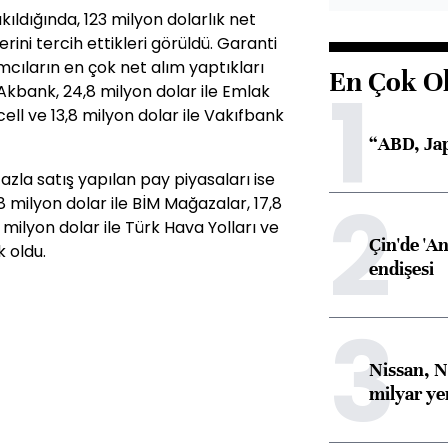
ıldığında, 123 milyon dolarlık net
rini tercih ettikleri görüldü. Garanti
cıların en çok net alım yaptıkları
En Çok O
1
e Akbank, 24,8 milyon dolar ile Emlak
ell ve 13,8 milyon dolar ile Vakıfbank
“ABD, Jap
azla satış yapılan pay piyasaları ise
2
18 milyon dolar ile BİM Mağazalar, 17,8
 milyon dolar ile Türk Hava Yolları ve
Çin'de 'An
k oldu.
endişesi
3
Nissan, N
milyar ye