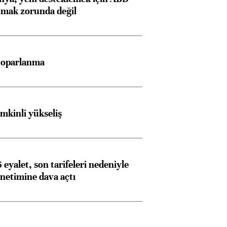
atmak zorunda değil
 toparlanma
emkinli yükseliş
 eyalet, son tarifeleri nedeniyle
etimine dava açtı