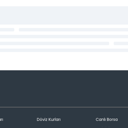
rı
Döviz Kurları
Canlı Borsa