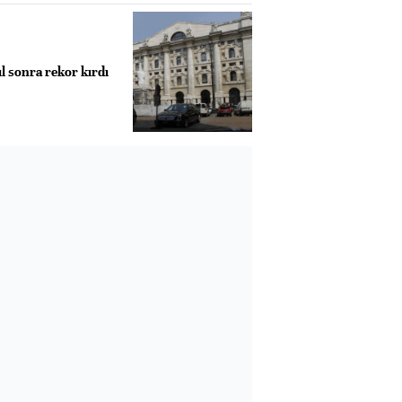
ıl sonra rekor kırdı