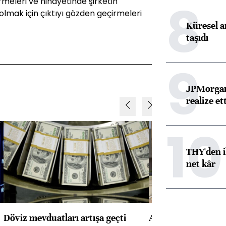
8
meleri ve nihayetinde şirketin
olmak için çıktıyı gözden geçirmeleri
Küresel ar
taşıdı
9
JPMorgan
realize ett
10
THY'den i
net kâr
Döviz mevduatları artışa geçti
ABD'de konut başla