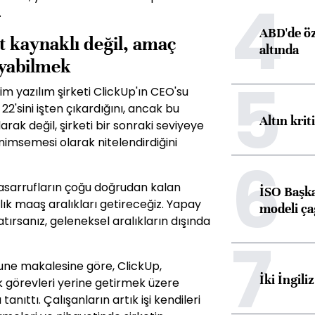
4
.
ABD'de öz
t kaynaklı değil, amaç
altında
yabilmek
5
m yazılım şirketi ClickUp'ın CEO'su
2'sini işten çıkardığını, ancak bu
Altın krit
ak değil, şirketi bir sonraki seviyeye
nimsemesi olarak nitelendirdiğini
6
 tasarrufların çoğu doğrudan kalan
İSO Başka
lık maaş aralıkları getireceğiz. Yapay
modeli ça
tırsanız, geleneksel aralıkların dışında
7
une makalesine göre, ClickUp,
İki İngili
ık görevleri yerine getirmek üzere
tanıttı. Çalışanların artık işi kendileri