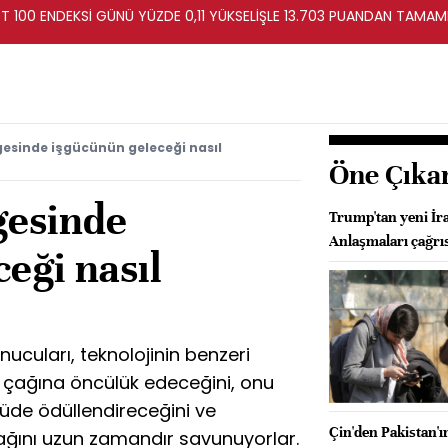
T 100 ENDEKSİ GÜNÜ YÜZDE 0,11 YÜKSELİŞLE 13.703 PUANDAN TAMAM
esinde işgücünün geleceği nasıl
Öne Çıka
gesinde
Trump'tan yeni İr
Anlaşmaları çağrı
eği nasıl
cuları, teknolojinin benzeri
rı çağına öncülük edeceğini, onu
çüde ödüllendireceğini ve
Çin'den Pakistan'ı
cağını uzun zamandır savunuyorlar.