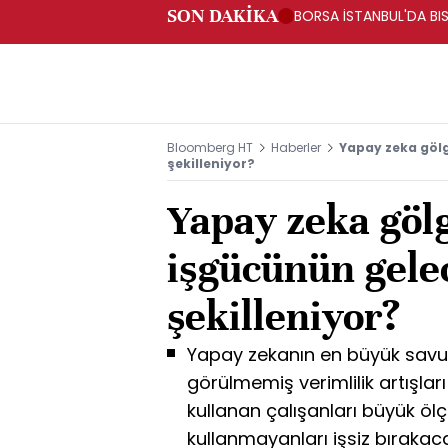
SON DAKİKA
BORSA İSTANBUL'DA BIS
Bloomberg HT
Haberler
Yapay zeka gölg
şekilleniyor?
Yapay zeka göl
işgücünün gelec
şekilleniyor?
Yapay zekanın en büyük savunu
görülmemiş verimlilik artışla
kullanan çalışanları büyük öl
kullanmayanları işsiz bıraka