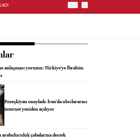
LADI
FED/KASHKARI: FAİZ ORA
nlar
an anlaşması yorumu: Türkiye'ye İbrahim
sı
Pezeşkiyan onayladı: İran'da uluslararası
internet yeniden açılıyor
n arabuluculuk çabalarına destek