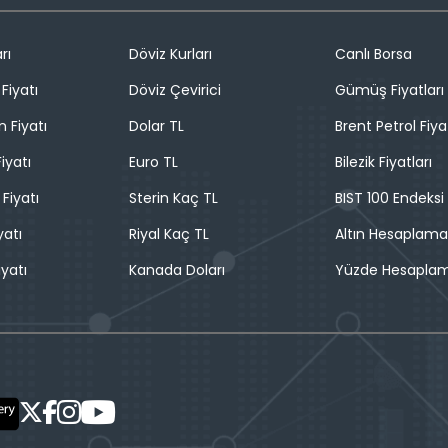
rı
Döviz Kurları
Canlı Borsa
Fiyatı
Döviz Çevirici
Gümüş Fiyatları
n Fiyatı
Dolar TL
Brent Petrol Fiya
iyatı
Euro TL
Bilezik Fiyatları
 Fiyatı
Sterin Kaç TL
BIST 100 Endeksi
yatı
Riyal Kaç TL
Altın Hesaplama
iyatı
Kanada Doları
Yüzde Hesapla