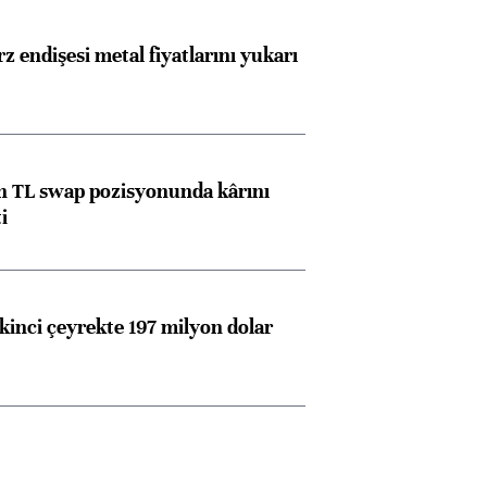
z endişesi metal fiyatlarını yukarı
 TL swap pozisyonunda kârını
i
Almanya, Commerzbank
Ba
konusunda Unicredit ile
me
kinci çeyrekte 197 milyon dolar
görüşmelere hazırlanıyor
ngıçları