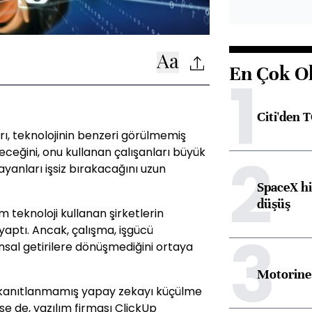
En Çok O
1
Citi'den 
ı, teknolojinin benzeri görülmemiş
2
deceğini, onu kullanan çalışanları büyük
yanları işsiz bırakacağını uzun
SpaceX hi
düşüş
 teknoloji kullanan şirketlerin
3
yaptı. Ancak, çalışma, işgücü
nsal getirilere dönüşmediğini ortaya
Motorine 
in kanıtlanmamış yapay zekayı küçülme
se de, yazılım firması ClickUp