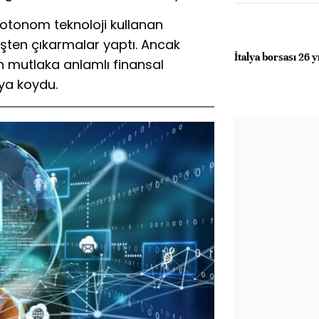
 otonom teknoloji kullanan
i işten çıkarmalar yaptı. Ancak
İtalya borsası 26 y
n mutlaka anlamlı finansal
ya koydu.