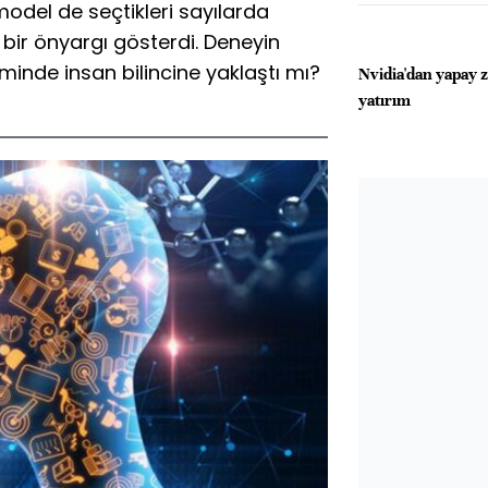
 model de seçtikleri sayılarda
 bir önyargı gösterdi. Deneyin
inde insan bilincine yaklaştı mı?
Nvidia'dan yapay 
yatırım