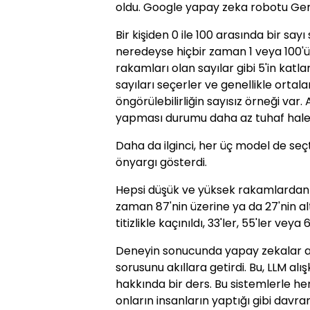
oldu. Google yapay zeka robotu Gemin
Bir kişiden 0 ile 100 arasında bir say
neredeyse hiçbir zaman 1 veya 100'ü
rakamları olan sayılar gibi 5'in katlar
sayıları seçerler ve genellikle ortala
öngörülebilirliğin sayısız örneği var
yapması durumu daha az tuhaf hale 
Daha da ilginci, her üç model de seçt
önyargı gösterdi.
Hepsi düşük ve yüksek rakamlardan 
zaman 87'nin üzerine ya da 27'nin a
titizlikle kaçınıldı, 33'ler, 55'ler vey
Deneyin sonucunda yapay zekalar ac
sorusunu akıllara getirdi. Bu, LLM alı
hakkında bir ders. Bu sistemlerle her
onların insanların yaptığı gibi davra