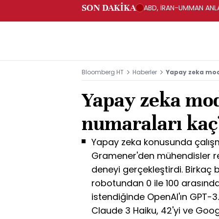
SON DAKİKA
ABD, İRAN-UMMAN ANLA
Bloomberg HT
Haberler
Yapay zeka mode
Yapay zeka mode
numaraları kaç
Yapay zeka konusunda çalışma
Gramener'den mühendisler re
deneyi gerçekleştirdi. Birka
robotundan 0 ile 100 arasında
istendiğinde OpenAI'ın GPT-3.
Claude 3 Haiku, 42'yi ve Goog