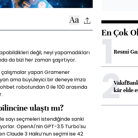
En Çok O
1
Resmi Ga
pabildikleri değil, neyi yapamadıkları
 da bizi her zaman şaşırtıyor.
2
da çalışmalar yapan Gramener
yan ama büyüleyici bir deneye imza
VakıfBank
 sohbet robotundan 0 ile 100 arasında
kâr elde e
r.
ilincine ulaştı mı?
le sayı seçmeleri istendiğinde sanki
çiyorlar. OpenAI'nin GPT-3.5 Turbo'su
en Claude 3 Haiku’nun seçimi ise 42