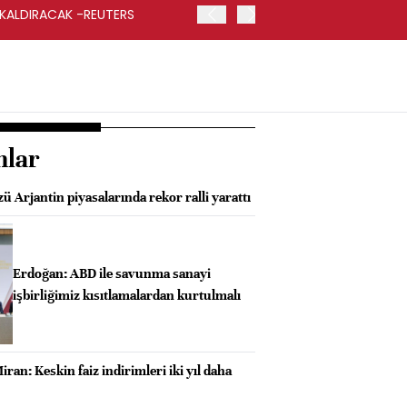
 KALDIRACAK -REUTERS
ABD DIŞİŞLERİ BAKANLIĞI
UYGULANACAK
nlar
ü Arjantin piyasalarında rekor ralli yarattı
Erdoğan: ABD ile savunma sanayi
işbirliğimiz kısıtlamalardan kurtulmalı
iran: Keskin faiz indirimleri iki yıl daha