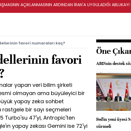
ŞMASININ AÇIKLANMASININ ARDINDAN İRAN'A UYGULADIĞI ABLUKAYI
llerinin favori numaraları kaç?
Öne Çıka
llerinin favori
ABD'nin destek söz
?
lar yapan veri bilim şirketi
smi olmayan ama büyüleyici bir
ç büyük yapay zeka sohbet
 rastgele bir sayı seçmeleri
5 Turbo'su 47'yi, Antropic'ten
Fed'in yeni üyesi M
le'ın yapay zekası Gemini ise 72'yi
sürmeli