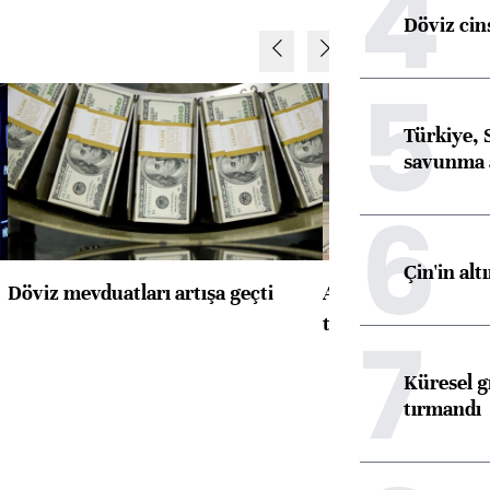
4
Döviz cins
5
Türkiye, 
savunma 
6
Çin'in alt
Döviz mevduatları artışa geçti
ABD'de konut başla
toparlandı
7
Küresel gı
tırmandı