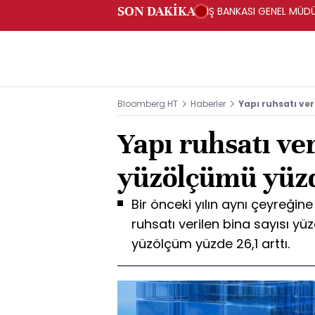
SON DAKİKA
İŞ BANKASI GENEL MÜD
Bloomberg HT
Haberler
Yapı ruhsatı ver
Yapı ruhsatı ve
yüzölçümü yüzde
Bir önceki yılın aynı çeyreğine
ruhsatı verilen bina sayısı yüz
yüzölçüm yüzde 26,1 arttı.