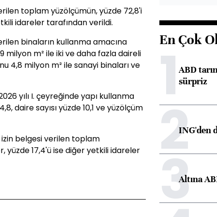
verilen toplam yüzölçümün, yüzde 72,8'i
tkili idareler tarafından verildi.
En Çok O
 verilen binaların kullanma amacına
1
milyon m² ile iki ve daha fazla daireli
nu 4,8 milyon m² ile sanayi binaları ve
ABD tarım
sürpriz
 2026 yılı I. çeyreğinde yapı kullanma
2
 4,8, daire sayısı yüzde 10,1 ve yüzölçüm
ING'den d
 izin belgesi verilen toplam
3
 yüzde 17,4'ü ise diğer yetkili idareler
Altına AB