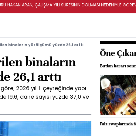
ÜRÜ HAKAN ARAN, ÇALIŞMA YILI SÜRESİNİN DOLMASI NEDENİYLE GÖRE
ilen binaların yüzölçümü yüzde 26,1 arttı
Öne Çıka
rilen binaların
Butlan kararı sonr
 26,1 arttı
 göre, 2026 yılı I. çeyreğinde yapı
de 19,6, daire sayısı yüzde 37,0 ve
Faiz swaplarında fa