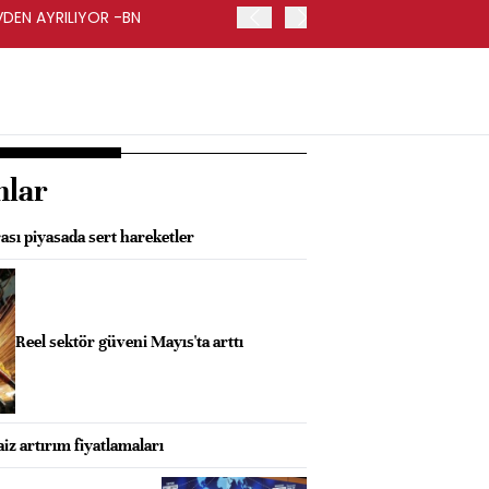
VDEN AYRILIYOR -BN
İŞ BANKASI GENEL MÜDÜR
nlar
ası piyasada sert hareketler
Reel sektör güveni Mayıs'ta arttı
iz artırım fiyatlamaları