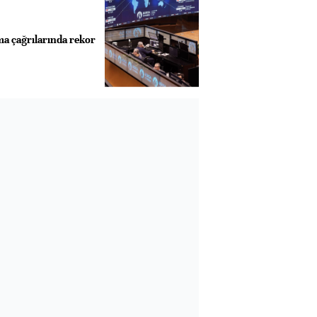
a çağrılarında rekor