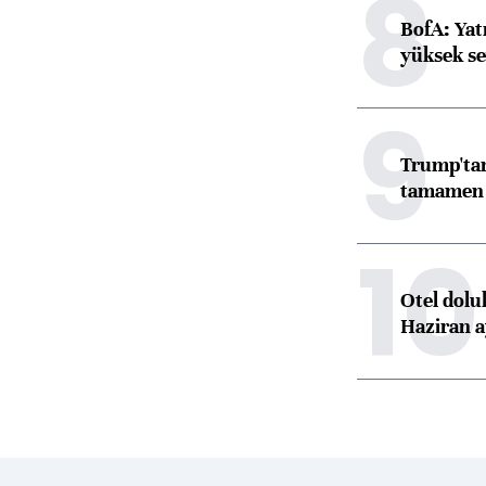
8
BofA: Yatı
yüksek se
9
Trump'tan
tamamen o
10
Otel dolu
Haziran a