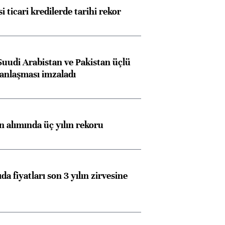
i ticari kredilerde tarihi rekor
Almanya, Commerzbank
Ba
Suudi Arabistan ve Pakistan üçlü
konusunda Unicredit ile
me
anlaşması imzaladı
görüşmelere hazırlanıyor
ın alımında üç yılın rekoru
ngıçları
da fiyatları son 3 yılın zirvesine