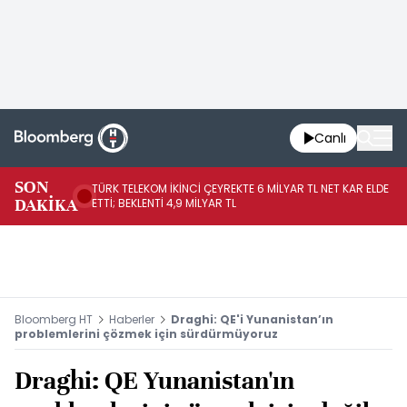
Canlı
SON
TÜRK TELEKOM İKİNCİ ÇEYREKTE 6 MİLYAR TL NET KAR ELDE
AB
DAKİKA
ETTİ; BEKLENTİ 4,9 MİLYAR TL
İR
Bloomberg HT
Haberler
Draghi: QE'i Yunanistan’ın
problemlerini çözmek için sürdürmüyoruz
Draghi: QE Yunanistan'ın