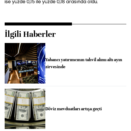
ise yüzde 0,15 ile yüzde 0,18 arasında oldu.
İlgili Haberler
Yabancı yatırımcının tahvil alımı altı ayın
zirvesinde
Döviz mevduatları artışa geçti