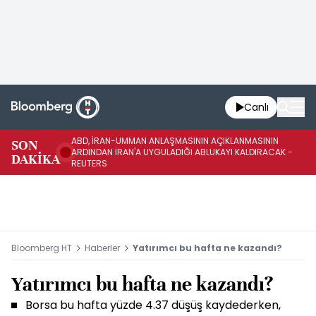
Canlı
ABD, İRAN-UMMAN ANLAŞMASININ AÇIKLANMASININ
AB
SON
ARDINDAN İRAN'A UYGULADIĞI ABLUKAYI KALDIRACAK -
GE
DAKİKA
REUTERS
UY
Bloomberg HT
Haberler
Yatırımcı bu hafta ne kazandı?
Yatırımcı bu hafta ne kazandı?
Borsa bu hafta yüzde 4.37 düşüş kaydederken,