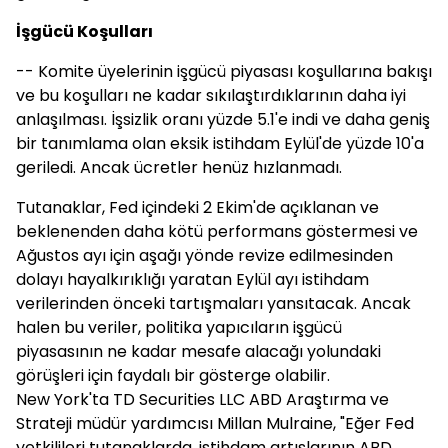
İşgücü Koşulları
-- Komite üyelerinin işgücü piyasası koşullarına bakışı
ve bu koşulları ne kadar sıkılaştırdıklarının daha iyi
anlaşılması. İşsizlik oranı yüzde 5.1'e indi ve daha geniş
bir tanımlama olan eksik istihdam Eylül'de yüzde 10'a
geriledi. Ancak ücretler henüz hızlanmadı.
Tutanaklar, Fed içindeki 2 Ekim'de açıklanan ve
beklenenden daha kötü performans göstermesi ve
Ağustos ayı için aşağı yönde revize edilmesinden
dolayı hayalkırıklığı yaratan Eylül ayı istihdam
verilerinden önceki tartışmaları yansıtacak. Ancak
halen bu veriler, politika yapıcıların işgücü
piyasasının ne kadar mesafe alacağı yolundaki
görüşleri için faydalı bir gösterge olabilir.
New York'ta TD Securities LLC ABD Araştırma ve
Strateji müdür yardımcısı Millan Mulraine, "Eğer Fed
yetkilileri tutanaklarda, istihdam artışlarının ABD