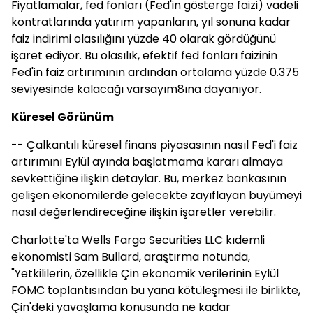
Fiyatlamalar, fed fonları (Fed'in gösterge faizi) vadeli
kontratlarında yatırım yapanların, yıl sonuna kadar
faiz indirimi olasılığını yüzde 40 olarak gördüğünü
işaret ediyor. Bu olasılık, efektif fed fonları faizinin
Fed'in faiz artırımının ardından ortalama yüzde 0.375
seviyesinde kalacağı varsayım8ına dayanıyor.
Küresel Görünüm
-- Çalkantılı küresel finans piyasasının nasıl Fed'i faiz
artırımını Eylül ayında başlatmama kararı almaya
sevkettiğine ilişkin detaylar. Bu, merkez bankasının
gelişen ekonomilerde gelecekte zayıflayan büyümeyi
nasıl değerlendireceğine ilişkin işaretler verebilir.
Charlotte'ta Wells Fargo Securities LLC kıdemli
ekonomisti Sam Bullard, araştırma notunda,
"Yetkililerin, özellikle Çin ekonomik verilerinin Eylül
FOMC toplantısından bu yana kötüleşmesi ile birlikte,
Çin'deki yavaşlama konusunda ne kadar