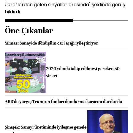
ücretlerden gelen sinyaller arasında" şeklinde görüş
bildirdi.
Öne Çıkanlar
Yılmaz: Sanayide dönüşüm cari açığı iyileştiriyor
2026 yılında takip edilmesi gereken 50
şirket
ABD'de yargıç Trump'ın fonları dondurma kararını durdurdu
Şimşek: Sanayi üretiminde iyileşme genele