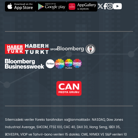
Sitemizdeki veriler Foreks tarafından sağlanmaktadır. NASDAQ, Dow Jones
Industrial Average, SHCOM, FTSE 100, CAC 40, DAX 30, Hang Seng, IBEX 35,
BOVESPA, VİOP ve Tahvil-bono verileri 15 dakika; CME, NYMEX VE S&P verileri 10