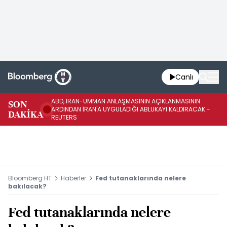
Canlı
ABD, İRAN-UMMAN ANLAŞMASININ AÇIKLANMASININ
AB
SON
ARDINDAN İRAN'A UYGULADIĞI ABLUKAYI KALDIRACAK -
GE
DAKİKA
REUTERS
UY
Bloomberg HT
Haberler
Fed tutanaklarında nelere
bakılacak?
Fed tutanaklarında nelere