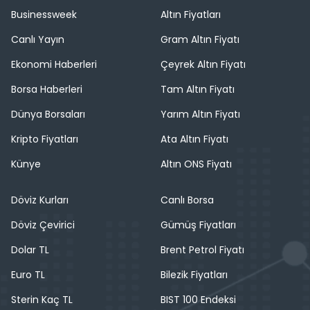
Businessweek
Altın Fiyatları
Canlı Yayın
Gram Altın Fiyatı
Ekonomi Haberleri
Çeyrek Altın Fiyatı
Borsa Haberleri
Tam Altın Fiyatı
Dünya Borsaları
Yarım Altın Fiyatı
Kripto Fiyatları
Ata Altın Fiyatı
Künye
Altın ONS Fiyatı
Döviz Kurları
Canlı Borsa
Döviz Çevirici
Gümüş Fiyatları
Dolar TL
Brent Petrol Fiyatı
Euro TL
Bilezik Fiyatları
Sterin Kaç TL
BIST 100 Endeksi