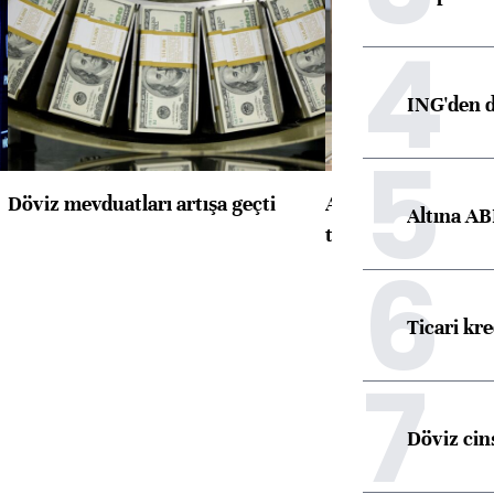
4
ING'den d
5
Döviz mevduatları artışa geçti
ABD'de konut başla
Altına AB
toparlandı
6
Ticari kr
7
Döviz cins