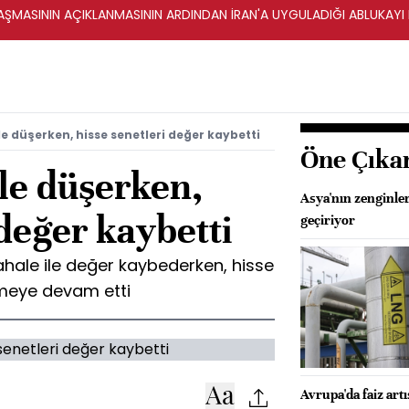
ŞMASININ AÇIKLANMASININ ARDINDAN İRAN'A UYGULADIĞI ABLUKAYI
e düşerken, hisse senetleri değer kaybetti
Öne Çıka
le düşerken,
Asya'nın zenginler
 değer kaybetti
geçiriyor
hale ile değer kaybederken, hisse
meye devam etti
Avrupa'da faiz artı