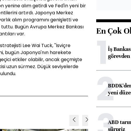
n yenine alım getirdi ve Fed'in yeni bir
tilerini artırdı. Japonya Merkez
arlık alım programını genişletti ve
ında tuttu. Bugün Avrupa Merkez Bankası
En Çok O
ntıları var.
1
tratejisti Lee Wai Tuck, "İsviçre
İş Banka
imi, bugün Japonya'nın harekete
görevden 
eçici etkiler olabilir, ancak geçmişte
si uzun sürmez. Düşük seviyelerde
2
ulundu.
BDDK'den 
yeni düz
3
ABD tarım
sürpriz