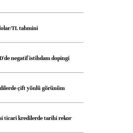
Almanya, Commerzbank
Ba
konusunda Unicredit ile
me
görüşmelere hazırlanıyor
olar/TL tahmini
ngıçları
D'de negatif istihdam dopingi
edilerde çift yönlü görünüm
i ticari kredilerde tarihi rekor