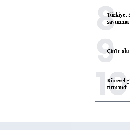
8
Türkiye, 
savunma 
9
Çin'in alt
10
Küresel gı
tırmandı