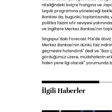
niteliğindeki İsviçre frangına ve Japo
teşvik programına yöneleceği beklen
Bankası da, bugünkü toplantısında, v
politika faizini sıfır seviyesi yakın
ve İngiltere Merkez Bankası'nın topla
Singapur'daki Forecast Pte'de döviz s
Merkez Bankası'nın dünkü faiz indir
geçmesini hızlandırdı" dedi ve "Bazı g
gördüğümüz üzere, müdahalenin etki
halen yene ilgi olacak" yorumunda b
İlgili Haberler