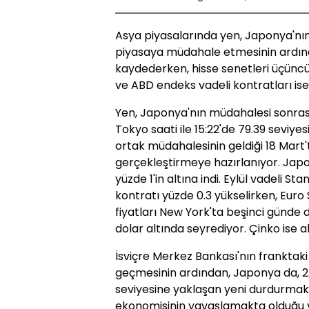
Asya piyasalarında yen, Japonya'nın
piyasaya müdahale etmesinin ardınd
kaydederken, hisse senetleri üçünc
ve ABD endeks vadeli kontratları ise
Yen, Japonya'nın müdahalesi sonrası
Tokyo saati ile 15:22'de 79.39 seviyes
ortak müdahalesinin geldiği 18 Mart'
gerçekleştirmeye hazırlanıyor. Japonya
yüzde 1'in altına indi. Eylül vadeli 
kontratı yüzde 0.3 yükselirken, Euro 
fiyatları New York'ta beşinci günde d
dolar altında seyrediyor. Çinko ise a
İsviçre Merkez Bankası'nın franktaki
geçmesinin ardından, Japonya da, 2
seviyesine yaklaşan yeni durdurmak
ekonomisinin yavaşlamakta olduğu y