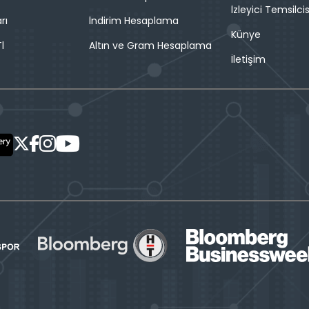
İzleyici Temsilcis
rı
İndirim Hesaplama
Künye
l
Altın ve Gram Hesaplama
İletişim