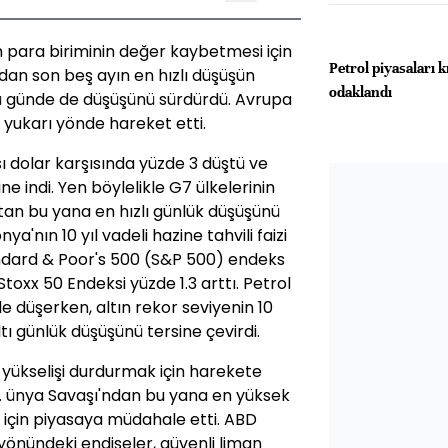
 para biriminin değer kaybetmesi için
Petrol piyasaları k
an son beş ayın en hızlı düşüşün
odaklandı
ü günde de düşüşünü sürdürdü. Avrupa
 yukarı yönde hareket etti.
 dolar karşısında yüzde 3 düştü ve
ine indi. Yen böylelikle G7 ülkelerinin
tan bu yana en hızlı günlük düşüşünü
'nın 10 yıl vadeli hazine tahvili faizi
Standard & Poor's 500 (S&P 500) endeks
Stoxx 50 Endeksi yüzde 1.3 arttı. Petrol
e düşerken, altın rekor seviyenin 10
ltı günlük düşüşünü tersine çevirdi.
 yükselişi durdurmak için harekete
. ünya Savaşı'ndan bu yana en yüksek
 için piyasaya müdahale etti. ABD
önündeki endişeler, güvenli liman