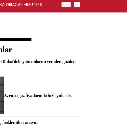
 KALDIRACAK -REUTERS
ABD DIŞİŞLERİ BAKANLIĞI
UYGULANACAK
nlar
i Dubai'deki yatırımlarını yeniden gözden
Avrupa gaz fiyatlarında hızlı yükseliş
şı beklentileri artıyor