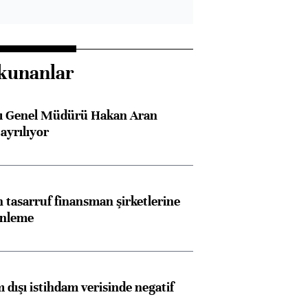
kunanlar
sı Genel Müdürü Hakan Aran
ayrılıyor
tasarruf finansman şirketlerine
enleme
 dışı istihdam verisinde negatif