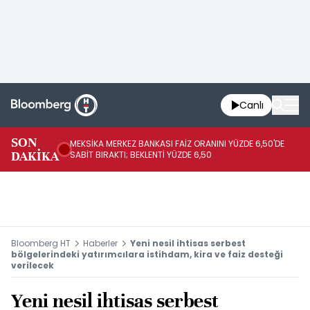
Canlı
SON
MEKSİKA MERKEZ BANKASI FAİZ ORANINI YÜZDE 6,50'DE
OY
DAKİKA
SABİT BIRAKTI; BEKLENTİ YÜZDE 6,50
AÇ
Bloomberg HT
Haberler
Yeni nesil ihtisas serbest
bölgelerindeki yatırımcılara istihdam, kira ve faiz desteği
verilecek
Yeni nesil ihtisas serbest