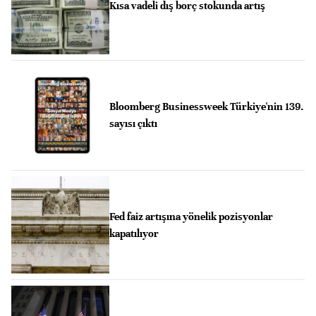
Kısa vadeli dış borç stokunda artış
Bloomberg Businessweek Türkiye'nin 139.
sayısı çıktı
Fed faiz artışına yönelik pozisyonlar
kapatılıyor