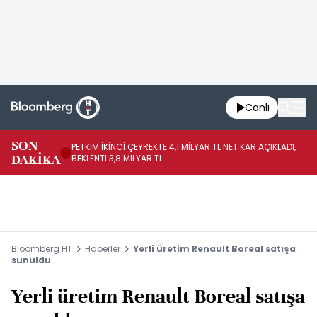
Canlı
SON
PETKİM İKİNCİ ÇEYREKTE 4,1 MİLYAR TL NET KAR AÇIKLADI,
İR
DAKİKA
BEKLENTİ 3,8 MİLYAR TL
UY
Bloomberg HT
Haberler
Yerli üretim Renault Boreal satışa
sunuldu
Yerli üretim Renault Boreal satışa