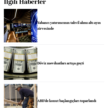
İlgili Haberler
Yabancı yatırımcının tahvil alımı altı ayın
zirvesinde
Döviz mevduatları artışa geçti
ABD'de konut başlangıçları toparlandı