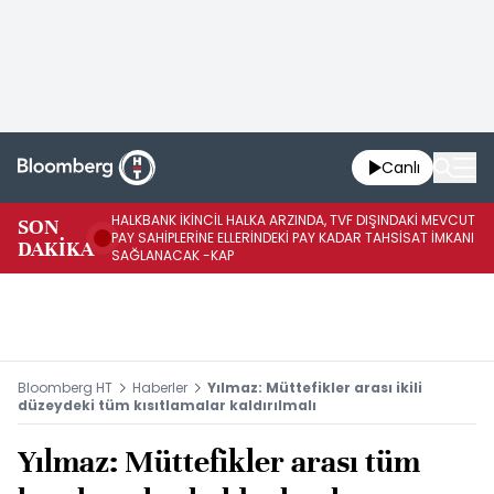
Canlı
HALKBANK İKİNCİL HALKA ARZINDA, TVF DIŞINDAKİ MEVCUT
HA
SON
PAY SAHİPLERİNE ELLERİNDEKİ PAY KADAR TAHSİSAT İMKANI
KO
DAKİKA
SAĞLANACAK -KAP
-K
Bloomberg HT
Haberler
Yılmaz: Müttefikler arası ikili
düzeydeki tüm kısıtlamalar kaldırılmalı
Yılmaz: Müttefikler arası tüm