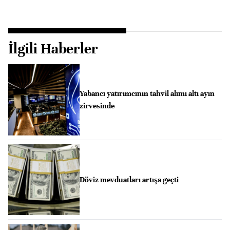
İlgili Haberler
Yabancı yatırımcının tahvil alımı altı ayın
zirvesinde
Döviz mevduatları artışa geçti