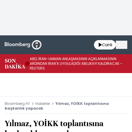
Canlı
ABD, İRAN-UMMAN ANLAŞMASININ AÇIKLANMASININ
AB
SON
ARDINDAN İRAN'A UYGULADIĞI ABLUKAYI KALDIRACAK -
GE
DAKİKA
REUTERS
UY
Bloomberg HT
Haberler
Yılmaz, YOİKK toplantısına
başkanlık yapacak
Yılmaz, YOİKK toplantısına