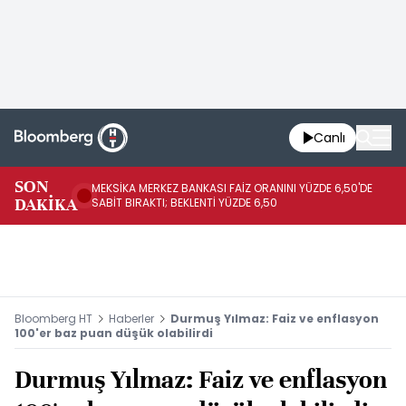
Canlı
SON
MEKSİKA MERKEZ BANKASI FAİZ ORANINI YÜZDE 6,50'DE
OY
DAKİKA
SABİT BIRAKTI; BEKLENTİ YÜZDE 6,50
AÇ
Bloomberg HT
Haberler
Durmuş Yılmaz: Faiz ve enflasyon
100'er baz puan düşük olabilirdi
Durmuş Yılmaz: Faiz ve enflasyon