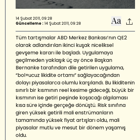
14 Şubat 2011, 09:28
Güncelleme :
14 Şubat 2011, 09:28
Tüm tartışmalar ABD Merkez Bankası’nın QE2
olarak adlandırılan ikinci kuşak niceliksel
gevşeme kararı ile başladı. Uygulamaya
geçilmeden yaklaşık üç ay önce Başkan
Bernanke tarafından dile getirilen uygulama,
“bol+ucuz likidite ortamı” sağlayacağından
dolayı piyasalarca olumlu karşılandı. Bu likiditenin
sınırlı bir kısmının reel kesime gideceği, büyük bir
kısmının ise getiri peşinde koşacağı algılaması
kısa süre içinde gerçeğe dönüştü. Risk sınıfına
giren yüksek getirili mali enstrümanların
tamamında yüksek fiyat artışları oldu, mali
piyasalar mutlu ve mesut bir dönem yaşamış
oldu.