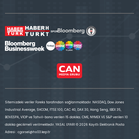
Sitemizdeki veriler Foreks tarafından sağlanmaktadır. NASDAQ, Dow Jones
Industrial Average, SHCOM, FTSE 100, CAC 40, DAX 30, Hang Seng, IBEX 35,
BOVESPA, VİOP ve Tahvil-bono verileri 15 dakika; CME, NYMEX VE S&P verileri 10
dakika gecikmeli verilmektedir. YASAL UYARI © 2026 Kayıtlı Elektronik Posta
Adresi : cgorsel@hs03.kep.tr