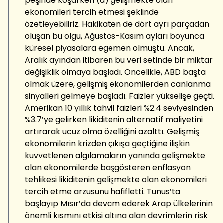
peşinde koşarken (d) gelişmekte olan
ekonomileri tercih etmesi şeklinde
özetleyebiliriz. Hakikaten de dört ayrı parçadan
oluşan bu olgu, Ağustos-Kasım ayları boyunca
küresel piyasalara egemen olmuştu. Ancak,
Aralık ayından itibaren bu veri setinde bir miktar
değişiklik olmaya başladı. Öncelikle, ABD başta
olmak üzere, gelişmiş ekonomilerden canlanma
sinyalleri gelmeye başladı. Faizler yükselişe geçti.
Amerikan 10 yıllık tahvil faizleri %2.4 seviyesinden
%3.7’ye gelirken likiditenin alternatif maliyetini
artırarak ucuz olma özelliğini azalttı. Gelişmiş
ekonomilerin krizden çıkışa geçtiğine ilişkin
kuvvetlenen algılamaların yanında gelişmekte
olan ekonomilerde başgösteren enflasyon
tehlikesi likiditenin gelişmekte olan ekonomileri
tercih etme arzusunu hafifletti. Tunus’ta
başlayıp Mısır’da devam ederek Arap ülkelerinin
önemli kısmını etkisi altına alan devrimlerin risk