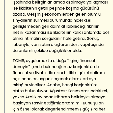
iştahında belirgin anlamda azalmaya yol açması
ise likiditenin getiri peşinde koşma güdüsünü
azalttı. Gelişmiş ekonomilerden gelen olumlu
sinyallerin sürmesi durumunda niceliksel
genişlemeden geri adım atılabileceği fikrinin
netlik kazanması ise likiditenin kalıcı anlamda bol
olma ihtimalini sorgulanır hale getirdi. Sonuç
itibariyle, veri setini oluşturan dört yapıtaşında
da anlamlı şekilde değişiklikler oldu.
TCMB, uygulamakta olduğu “ilginç finansal
deneyin” içinde bulunduğumuz konjonktürde
finansal ve fiyat istikrarını birlikte gözetebilmek
açısından en uygun seçenek olarak ortaya
çıktığını yineliyor. Acaba, hangi konjonktüre
atıfta bulunuluyor. Ağustos-Kasım arasındaki mi,
yoksa Aralık ayından itibaren belirleyici olmaya
başlayan tasvir ettiğimiz ortam mı! Bunu şu an
için öznel olarak değerlendirmemiz güç zira her