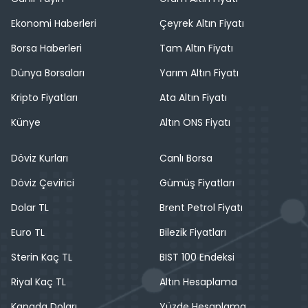
Ekonomi Haberleri
Çeyrek Altın Fiyatı
Borsa Haberleri
Tam Altın Fiyatı
Dünya Borsaları
Yarım Altın Fiyatı
Kripto Fiyatları
Ata Altın Fiyatı
Künye
Altın ONS Fiyatı
Döviz Kurları
Canlı Borsa
Döviz Çevirici
Gümüş Fiyatları
Dolar TL
Brent Petrol Fiyatı
Euro TL
Bilezik Fiyatları
Sterin Kaç TL
BIST 100 Endeksi
Riyal Kaç TL
Altın Hesaplama
Kanada Doları
Yüzde Hesaplama