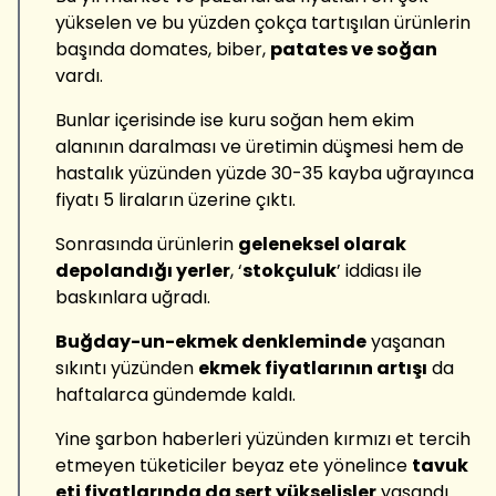
yükselen ve bu yüzden çokça tartışılan ürünlerin
başında domates, biber,
patates ve soğan
vardı.
Bunlar içerisinde ise kuru soğan hem ekim
alanının daralması ve üretimin düşmesi hem de
hastalık yüzünden yüzde 30-35 kayba uğrayınca
fiyatı 5 liraların üzerine çıktı.
Sonrasında ürünlerin
geleneksel olarak
depolandığı yerler
, ‘
stokçuluk
’ iddiası ile
baskınlara uğradı.
Buğday-un-ekmek denkleminde
yaşanan
sıkıntı yüzünden
ekmek fiyatlarının artışı
da
haftalarca gündemde kaldı.
Yine şarbon haberleri yüzünden kırmızı et tercih
etmeyen tüketiciler beyaz ete yönelince
tavuk
eti fiyatlarında da sert yükselişler
yaşandı.