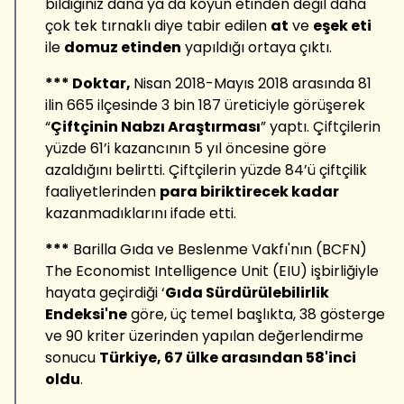
bildiğiniz dana ya da koyun etinden değil daha
çok tek tırnaklı diye tabir edilen
at
ve
eşek eti
ile
domuz etinden
yapıldığı ortaya çıktı.
*** Doktar,
Nisan 2018-Mayıs 2018 arasında 81
ilin 665 ilçesinde 3 bin 187 üreticiyle görüşerek
“
Çiftçinin Nabzı Araştırması
” yaptı. Çiftçilerin
yüzde 61’i kazancının 5 yıl öncesine göre
azaldığını belirtti. Çiftçilerin yüzde 84’ü çiftçilik
faaliyetlerinden
para biriktirecek kadar
kazanmadıklarını ifade etti.
***
Barilla Gıda ve Beslenme Vakfı'nın (BCFN)
The Economist Intelligence Unit (EIU) işbirliğiyle
hayata geçirdiği ‘
Gıda Sürdürülebilirlik
Endeksi'ne
göre, üç temel başlıkta, 38 gösterge
ve 90 kriter üzerinden yapılan değerlendirme
sonucu
Türkiye, 67 ülke arasından 58'inci
oldu
.