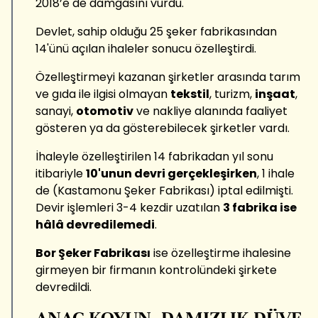
2018’e de damgasını vurdu.
Devlet, sahip olduğu 25 şeker fabrikasından
14'ünü açılan ihaleler sonucu özelleştirdi.
Özelleştirmeyi kazanan şirketler arasında tarım
ve gıda ile ilgisi olmayan
tekstil
, turizm,
inşaat
,
sanayi,
otomotiv
ve nakliye alanında faaliyet
gösteren ya da gösterebilecek şirketler vardı.
İhaleyle özelleştirilen 14 fabrikadan yıl sonu
itibariyle
10'unun devri gerçekleşirken
, 1 ihale
de (Kastamonu Şeker Fabrikası) iptal edilmişti.
Devir işlemleri 3-4 kezdir uzatılan
3 fabrika ise
hâlâ devredilemedi
.
Bor Şeker Fabrikası
ise özelleştirme ihalesine
girmeyen bir firmanın kontrolündeki şirkete
devredildi.