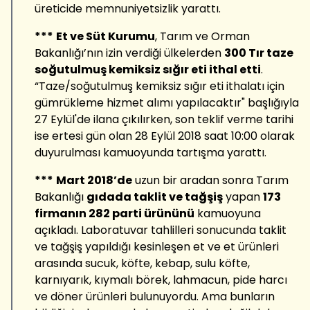
üreticide memnuniyetsizlik yarattı.
***
Et ve Süt Kurumu
, Tarım ve Orman
Bakanlığı’nın izin verdiği ülkelerden
300 Tır taze
soğutulmuş kemiksiz sığır eti ithal etti
.
“Taze/soğutulmuş kemiksiz sığır eti ithalatı için
gümrükleme hizmet alımı yapılacaktır" başlığıyla
27 Eylül'de ilana çıkılırken, son teklif verme tarihi
ise ertesi gün olan 28 Eylül 2018 saat 10:00 olarak
duyurulması kamuoyunda tartışma yarattı.
***
Mart 2018’de
uzun bir aradan sonra Tarım
Bakanlığı
gıdada taklit ve tağşiş
yapan
173
firmanın 282 parti ürününü
kamuoyuna
açıkladı. Laboratuvar tahlilleri sonucunda taklit
ve tağşiş yapıldığı kesinleşen et ve et ürünleri
arasında sucuk, köfte, kebap, sulu köfte,
karnıyarık, kıymalı börek, lahmacun, pide harcı
ve döner ürünleri bulunuyordu. Ama bunların