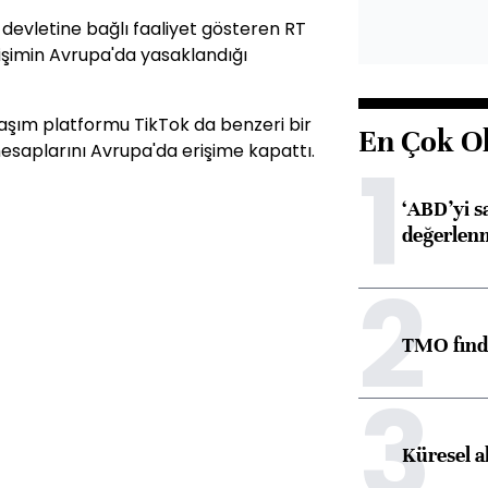
evletine bağlı faaliyet gösteren RT
rişimin Avrupa'da yasaklandığı
aşım platformu TikTok da benzeri bir
En Çok O
esaplarını Avrupa'da erişime kapattı.
1
‘ABD’yi s
değerlen
2
TMO fındık
3
Küresel a