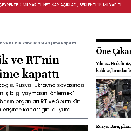
EYREKTE 2 MİLYAR TL NET KAR AÇIKLADI; BEKLENTİ 1,5 MİLYAR TL
k ve RT'nin kanallarını erişime kapattı
Öne Çıka
k ve RT'nin
Yılmaz: Hedefimiz,
şime kapattı
kaldıraçlarından 
Google, Rusya-Ukrayna savaşında
lış bilgi yaymasını önlemek"
basın organları RT ve Sputnik'in
 erişime kapattığını duyurdu.
Rusya: Barış plan