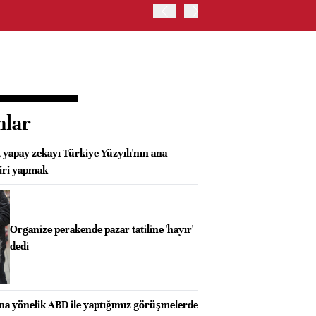
İRAN VE UMMAN, HÜRMÜZ 
OLUŞTURMAYI PLANLIYOR
nlar
 yapay zekayı Türkiye Yüzyılı'nın ana
biri yapmak
Organize perakende pazar tatiline 'hayır'
dedi
ına yönelik ABD ile yaptığımız görüşmelerde