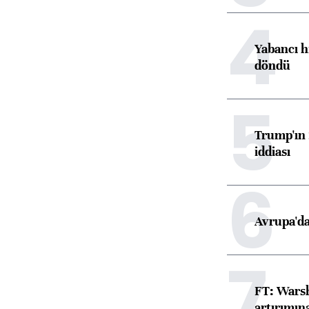
4
Yabancı h
döndü
5
Trump'ın 
iddiası
6
Avrupa'da
7
FT: Warsh
artırımın