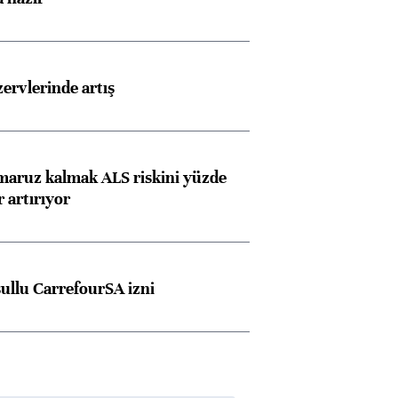
rvlerinde artış
 maruz kalmak ALS riskini yüzde
 artırıyor
şullu CarrefourSA izni