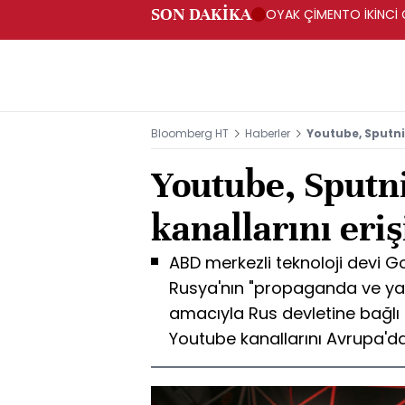
SON DAKİKA
OYAK ÇİMENTO İKİNCİ Ç
Bloomberg HT
Haberler
Youtube, Sputni
Youtube, Sputni
kanallarını eri
ABD merkezli teknoloji devi 
Rusya'nın "propaganda ve yan
amacıyla Rus devletine bağlı 
Youtube kanallarını Avrupa'da