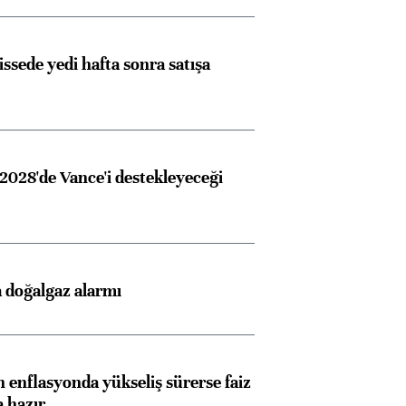
issede yedi hafta sonra satışa
2028'de Vance'i destekleyeceği
 doğalgaz alarmı
 enflasyonda yükseliş sürerse faiz
a hazır