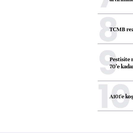
8
TCMB reze
9
Pestisite
70’e kadar
10
A101'e ko