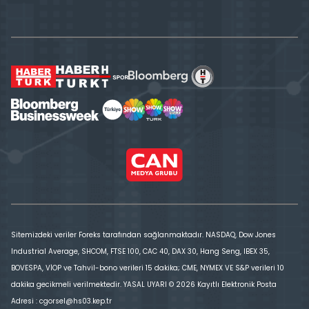
Sitemizdeki veriler Foreks tarafından sağlanmaktadır. NASDAQ, Dow Jones
Industrial Average, SHCOM, FTSE 100, CAC 40, DAX 30, Hang Seng, IBEX 35,
BOVESPA, VİOP ve Tahvil-bono verileri 15 dakika; CME, NYMEX VE S&P verileri 10
dakika gecikmeli verilmektedir. YASAL UYARI © 2026 Kayıtlı Elektronik Posta
Adresi : cgorsel@hs03.kep.tr