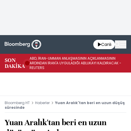
Canlı
ABD, İRAN-UMMAN ANLAŞMASININ AÇIKLANMASININ
AB
SON
ARDINDAN İRAN'A UYGULADIĞI ABLUKAYI KALDIRACAK -
GE
DAKİKA
REUTERS
UY
Bloomberg HT
Haberler
Yuan Aralık'tan beri en uzun düşüş
sürecinde
Yuan Aralık'tan beri en uzun