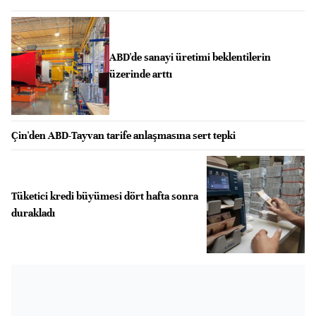
ABD'de sanayi üretimi beklentilerin
üzerinde arttı
Çin'den ABD-Tayvan tarife anlaşmasına sert tepki
Tüketici kredi büyümesi dört hafta sonra
durakladı