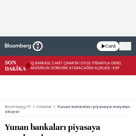
Canlı
SON
İŞ BANKASI, CAHİT ÇINAR'IN 1 EYLÜL İTİBARIYLA GENEL
İŞ
DAKİKA
MÜDÜRLÜK GÖREVİNE ATANACAĞINI AÇIKLADI -KAP
GÖ
Bloomberg HT
Haberler
Yunan bankaları piyasaya meydan
okuyor
Yunan bankaları piyasaya