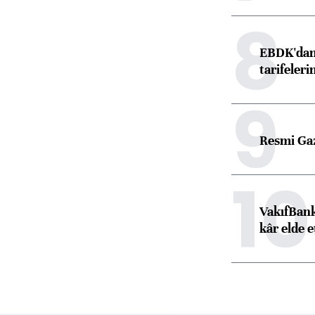
8
EBDK'dan 
tarifeleri
9
Resmi Ga
10
VakıfBank
kâr elde e