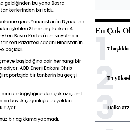
na geldiğinden bu yana Basra
 tankerlerinden biri oldu.
erilerine göre, Yunanistan'ın Dynacom
an işletilen Shenlong tankeri, 4
En Çok O
1
yken Basra Körfezi'nde sinyallerini
 tankeri Pazartesi sabahı Hindistan'ın
7 başlıkla
ye başladı.
2
çmeye başladığına dair herhangi bir
p ediyor. ABD Enerji Bakanı Chris
i röportajda bir tankerin bu geçişi
En yüksek
3
munun değiştiğine dair çok az işaret
erinin büyük çoğunluğu bu yoldan
Halka arz
dürüyor.
enüz bir açıklama yapmadı.