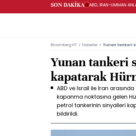
SON DAKİKA
ABD, İRAN-UMMAN ANLA
Bloomberg HT
Haberler
Yunan tankeri s
Yunan tankeri s
kapatarak Hürm
ABD ve İsrail ile İran arasın
kapanma noktasına gelen Hü
petrol tankerinin sinyalleri 
bildirildi.