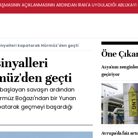
ŞMASININ AÇIKLANMASININ ARDINDAN İRAN'A UYGULADIĞI ABLUKAYI
inyalleri kapatarak Hürmüz'den geçti
Öne Çıka
inyalleri
Asya'nın zenginler
üz'den geçti
geçiriyor
da başlayan savaşın ardından
rmüz Boğazı'ndan bir Yunan
kapatarak geçmeyi başardığı
Avrupa'da faiz artı