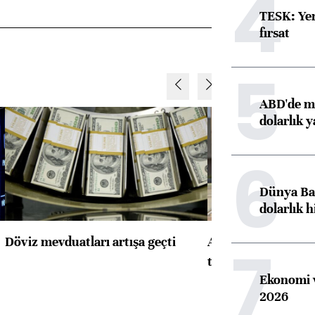
4
TESK: Yen
fırsat
5
ABD'de ma
dolarlık y
6
Dünya Ban
dolarlık h
Döviz mevduatları artışa geçti
ABD'de konut başla
7
toparlandı
Ekonomi v
2026