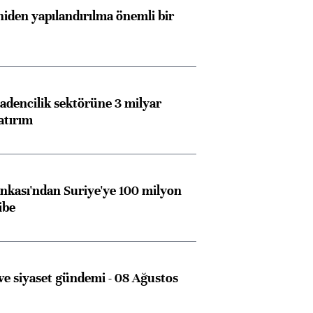
iden yapılandırılma önemli bir
dencilik sektörüne 3 milyar
atırım
Almanya, Commerzbank
Ba
konusunda Unicredit ile
me
görüşmelere hazırlanıyor
kası'ndan Suriye'ye 100 milyon
ibe
ngıçları
e siyaset gündemi - 08 Ağustos