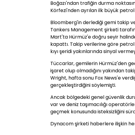
Boğazı'ndan trafiğin durma noktası
Körfezi'nden ayrılan ilk büyük petrol
Bloomberg'in derlediği gemi takip v
Tankers Management şirketi tarafınd
Mart'ta Hürmüz'e doğru seyir halinde
kapattı. Takip verilerine göre petrol
kıyı şeridi yakınlarında sinyal verme
Tüccarlar, gemilerin Hürmüz'den ge
işaret olup olmadığını yakından taki
Wright, hafta sonu Fox News'e verdiğ
gerçekleştirdiğini söylemişti.
Ancak bölgedeki genel güvenlik duru
var ve deniz taşımacılığı operatörl
geçmek konusunda isteksizliğini sür
Dynacom şirketi haberlere ilişkin h