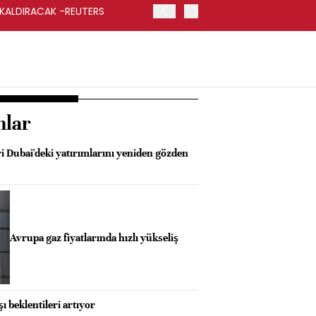
 KALDIRACAK -REUTERS
ABD DIŞİŞLERİ BAKANLIĞI
UYGULANACAK
nlar
i Dubai'deki yatırımlarını yeniden gözden
Avrupa gaz fiyatlarında hızlı yükseliş
şı beklentileri artıyor