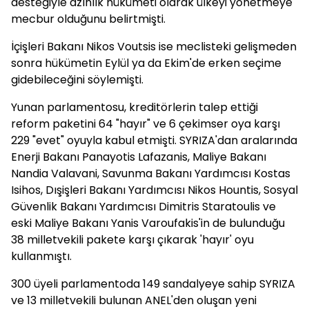
desteğiyle azınlık hükümeti olarak ülkeyi yönetmeye
mecbur olduğunu belirtmişti.
İçişleri Bakanı Nikos Voutsis ise meclisteki gelişmeden
sonra hükümetin Eylül ya da Ekim'de erken seçime
gidebileceğini söylemişti.
Yunan parlamentosu, kreditörlerin talep ettiği
reform paketini 64 "hayır" ve 6 çekimser oya karşı
229 "evet" oyuyla kabul etmişti. SYRIZA'dan aralarında
Enerji Bakanı Panayotis Lafazanis, Maliye Bakanı
Nandia Valavani, Savunma Bakanı Yardımcısı Kostas
Isihos, Dışişleri Bakanı Yardımcısı Nikos Hountis, Sosyal
Güvenlik Bakanı Yardımcısı Dimitris Staratoulis ve
eski Maliye Bakanı Yanis Varoufakis'in de bulunduğu
38 milletvekili pakete karşı çıkarak 'hayır' oyu
kullanmıştı.
300 üyeli parlamentoda 149 sandalyeye sahip SYRIZA
ve 13 milletvekili bulunan ANEL'den oluşan yeni