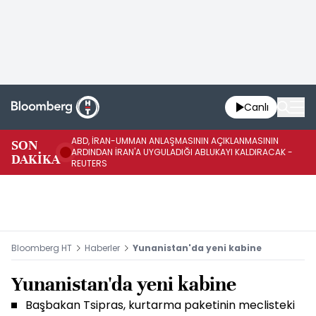
Canlı
ABD, İRAN-UMMAN ANLAŞMASININ AÇIKLANMASININ
AB
SON
ARDINDAN İRAN'A UYGULADIĞI ABLUKAYI KALDIRACAK -
GE
DAKİKA
REUTERS
UY
Bloomberg HT
Haberler
Yunanistan'da yeni kabine
Yunanistan'da yeni kabine
Başbakan Tsipras, kurtarma paketinin meclisteki