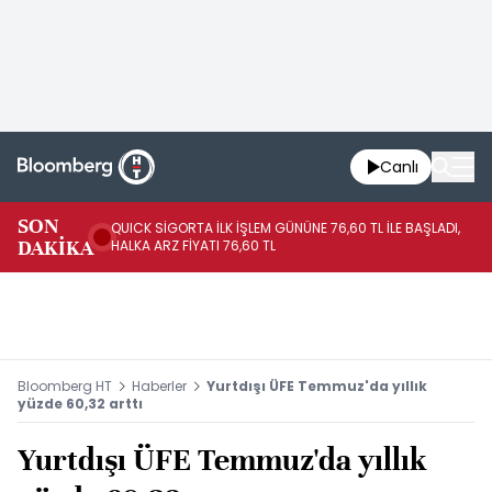
Canlı
SON
QUICK SİGORTA İLK İŞLEM GÜNÜNE 76,60 TL İLE BAŞLADI,
BI
DAKİKA
HALKA ARZ FİYATI 76,60 TL
PU
Bloomberg HT
Haberler
Yurtdışı ÜFE Temmuz'da yıllık
yüzde 60,32 arttı
Yurtdışı ÜFE Temmuz'da yıllık