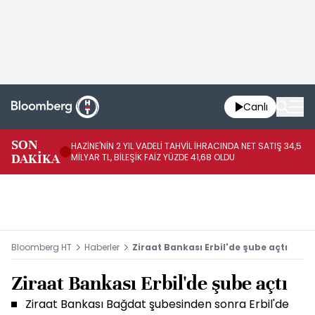
Canlı
SON
HAZİNE'NİN 2 YIL VADELİ TAHVİL İHRACINDA NET SATIŞ 34,5
RO
DAKİKA
MİLYAR TL, BİLEŞİK FAİZ YÜZDE 41,68 OLDU
PA
Bloomberg HT
Haberler
Ziraat Bankası Erbil'de şube açtı
Ziraat Bankası Erbil'de şube açtı
Ziraat Bankası Bağdat şubesinden sonra Erbil'de