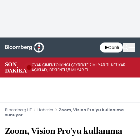
Canlı
İR
SON
OYAK ÇİMENTO İKİNCİ ÇEYREKTE 2 MİLYAR TL NET KAR
YÖ
DAKİKA
AÇIKLADI; BEKLENTİ 1,5 MİLYAR TL
OL
Bloomberg HT
Haberler
Zoom, Vision Pro’yu kullanıma
sunuyor
Zoom, Vision Pro'yu kullanıma