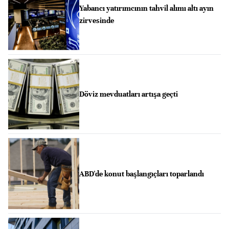
Yabancı yatırımcının tahvil alımı altı ayın
zirvesinde
Döviz mevduatları artışa geçti
ABD'de konut başlangıçları toparlandı