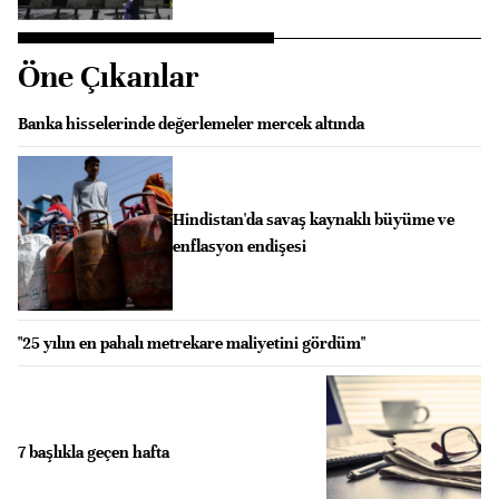
Öne Çıkanlar
Banka hisselerinde değerlemeler mercek altında
Hindistan'da savaş kaynaklı büyüme ve
enflasyon endişesi
"25 yılın en pahalı metrekare maliyetini gördüm"
7 başlıkla geçen hafta