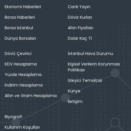
Ekonomi Haberleri
Canlı Yayın
Borsa Haberleri
Döviz Kurları
Borsa İstanbul
Altın Fiyatları
Dünya Borsaları
Dolar Kaç Tl
Döviz Çevirici
İstanbul Hava Durumu
KDV Hesaplama
Kişisel Verilerin Korunması
Politikası
Yüzde Hesaplama
İzleyici Temsilcisi
İndirim Hesaplama
Künye
Altın ve Gram Hesaplama
İletişim
Biyografi
Kullanım Koşulları