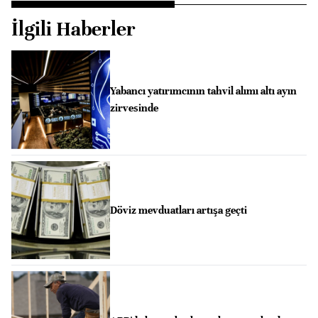
İlgili Haberler
Yabancı yatırımcının tahvil alımı altı ayın
zirvesinde
Döviz mevduatları artışa geçti