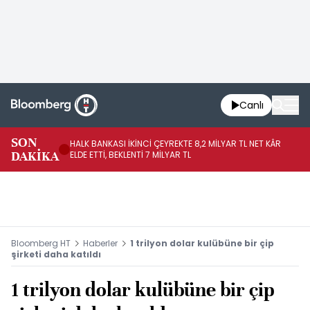
Canlı
SON
HALK BANKASI İKİNCİ ÇEYREKTE 8,2 MİLYAR TL NET KÂR
İŞ
DAKİKA
ELDE ETTİ, BEKLENTİ 7 MİLYAR TL
MÜ
Bloomberg HT
Haberler
1 trilyon dolar kulübüne bir çip
şirketi daha katıldı
1 trilyon dolar kulübüne bir çip