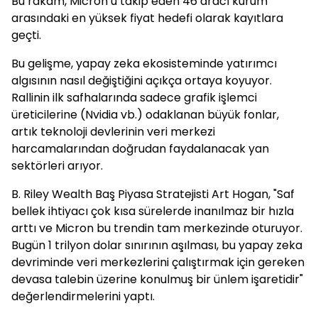
Bu rakam, Micron’u takip eden 46 aracı kurum
arasındaki en yüksek fiyat hedefi olarak kayıtlara
geçti.
Bu gelişme, yapay zeka ekosisteminde yatırımcı
algısının nasıl değiştiğini açıkça ortaya koyuyor.
Rallinin ilk safhalarında sadece grafik işlemci
üreticilerine (Nvidia vb.) odaklanan büyük fonlar,
artık teknoloji devlerinin veri merkezi
harcamalarından doğrudan faydalanacak yan
sektörleri arıyor.
B. Riley Wealth Baş Piyasa Stratejisti Art Hogan, "Saf
bellek ihtiyacı çok kısa sürelerde inanılmaz bir hızla
arttı ve Micron bu trendin tam merkezinde oturuyor.
Bugün 1 trilyon dolar sınırının aşılması, bu yapay zeka
devriminde veri merkezlerini çalıştırmak için gereken
devasa talebin üzerine konulmuş bir ünlem işaretidir"
değerlendirmelerini yaptı.