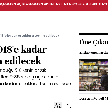
ŞMASININ AÇIKLANMASININ ARDINDAN İRAN'A UYGULADIĞI ABLUKAYI
018’e kadar ortaklara teslim edilecek
Öne Çıka
018'e kadar
Enflasyonun ardınd
m edilecek
unduğu 9 ülkenin ortak
ilen F-35 savaş uçaklarının
ına kadar ortaklara teslim edilecek
Bessent: Powell Ma