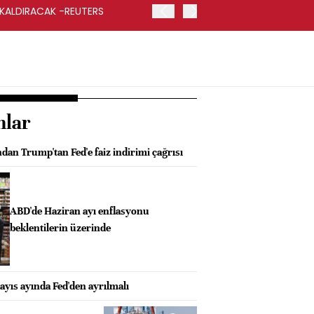
 KALDIRACAK -REUTERS
ABD DIŞİŞLERİ BAKANLIĞI
UYGULANACAK
nlar
an Trump'tan Fed'e faiz indirimi çağrısı
ABD'de Haziran ayı enflasyonu
beklentilerin üzerinde
yıs ayında Fed'den ayrılmalı