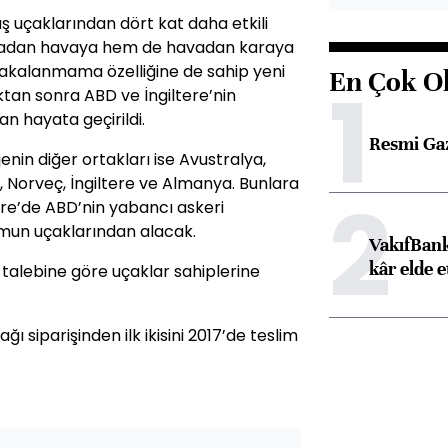
aş uçaklarından dört kat daha etkili
havadan havaya hem de havadan karaya
yakalanmama özelliğine de sahip yeni
En Çok O
1
ıktan sonra ABD ve İngiltere’nin
n hayata geçirildi.
Resmi Ga
enin diğer ortakları ise Avustralya,
, Norveç, İngiltere ve Almanya. Bunlara
2
ore’de ABD’nin yabancı askeri
umun uçaklarından alacak.
VakıfBank
kâr elde e
talebine göre uçaklar sahiplerine
ğı siparişinden ilk ikisini 2017’de teslim