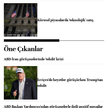
Küresel piyasalarda 'teknolojik' satış
Öne Çıkanlar
ABD-İran görüşmelerinde 'tehdit' krizi
İsviçre'de heyetler görüşürken Trump'tan
tehdit
ABD Başkan Yardımcısı'ndan görüşmelerle ilgili pozitif mesajlar