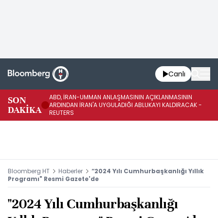
Canlı
ABD, İRAN-UMMAN ANLAŞMASININ AÇIKLANMASININ
AB
SON
ARDINDAN İRAN'A UYGULADIĞI ABLUKAYI KALDIRACAK -
GE
DAKİKA
REUTERS
UY
Bloomberg HT
Haberler
“2024 Yılı Cumhurbaşkanlığı Yıllık
Programı" Resmi Gazete'de
"2024 Yılı Cumhurbaşkanlığı