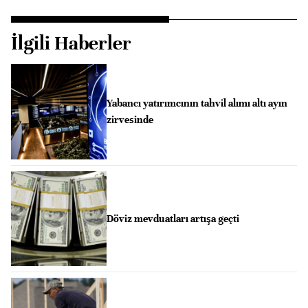
İlgili Haberler
Yabancı yatırımcının tahvil alımı altı ayın
zirvesinde
Döviz mevduatları artışa geçti