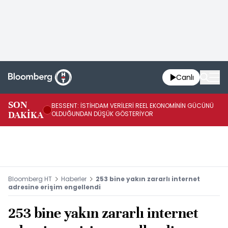
Canlı
AB
SON
BESSENT: İSTİHDAM VERİLERİ REEL EKONOMİNİN GÜCÜNÜ
Fİ
DAKİKA
OLDUĞUNDAN DÜŞÜK GÖSTERİYOR
UY
Bloomberg HT
Haberler
253 bine yakın zararlı internet
adresine erişim engellendi
253 bine yakın zararlı internet