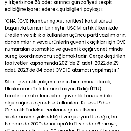
yılı içerisinde 58 adet sıfırıncı gün zafiyeti tespit
edildiğine işaret ederek, şu bilgileri paylaştı:
"CNA (CVE Numbering Authorities) kabul süreci
başarıyla tamamlanmıştır. USOM, artık ülkemizde
üretilen ve sıklıkla kullanılan üçüncü parti yazılımların,
donanımların veya ürünlerin güvenlik açıkları için CVE
numaraları atamakta ve güvenlik açığı yönetiminde
süreç koordinasyonu sağlamaktadır. Gerçekleştirilen
faaliyetler kapsamında 2021'de 21 adet, 2022'de 29
adet, 2023'de 84 adet CVE ID ataması yapılmıştır."
Siber güvenlik çalışmalarının bir sonucu olarak,
Uluslararası Telekomünikasyon Birliği (ITU)
tarafından ülkelerin siber güvenlik konusundaki
olgunluğunu ölçmekte kullanılan "Küresel Siber
Güvenlik Endeksi" verilerine göre ülkenin
sıralamasının yükseldiğini vurgulayan Uraloğlu, bu
kapsamda 2020'de Avrupa'da 11. sıradan 6. sıraya,
dünya genelinde ise 20. sıradan 11. sıraya yükselme