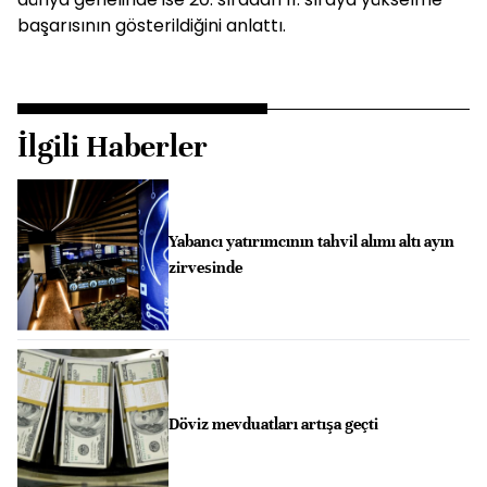
başarısının gösterildiğini anlattı.
İlgili Haberler
Yabancı yatırımcının tahvil alımı altı ayın
zirvesinde
Döviz mevduatları artışa geçti