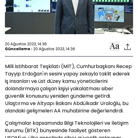
20 Ağustos 2023, 14:36
Güncelleme :
20 Ağustos 2023, 14:36
Milli İstihbarat Teşkilatı (MİT), Cumhurbaşkanı Recep
Tayyip Erdoğan'ın sesini yapay zekayla taklit ederek
iş insanları ve üst düzey kamu yöneticilerini
dolandırmaya çalışan kişiyi yakalatması siber
güvenlik konusunu yeniden gündeme getirdi.
Ulaştırma ve Altyapı Bakanı Abdülkadir Uraloğlu, bu
alandaki gelişmeleri AA muhabirine değerlendirdi.
Çalışmalar kapsamında Bilgi Teknolojileri ve İletişim
Kurumu (BTK) bünyesinde faaliyet gösteren
USOM'un, ülke genelinde siber güvenlik anlayışını