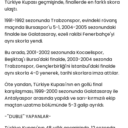
Türkiye Kupası geçmişinde, finallerde en farklı skora
ulaştı.
1991-1992 sezonunda Trabzonspor, evindeki rövanş
maçında Bursaspor'u 5-1, 2004-2005 sezonundaki
finalde ise Galatasaray, ezeli rakibi Fenerbahçe'yi
aynı skorla yendi.
Bu arada, 2001-2002 sezonunda Kocaelispor,
Beşiktaş'ı Bursa'daki finalde, 2003-2004 sezonda
Trabzonspor, Gençlerbirliği'ni İstanbul'daki finalde
aynı skorla 4-0 yenerek, tarihi skorlara imza attılar.
Öte yandan, Türkiye Kupası'nın en gollü final
karşılaşması, 1999-2000 sezonunda Galatasaray ile
Antalyaspor arasında yapıldı ve sarı-kırmızılı ekip
maçtan uzatma bölümünde 5-3 galip ayrıldı.
-''DUBLE'' YAPANLAR-
Türkiye Kupası'nın 48 yıllık geçmişinde, 12 sezonda,