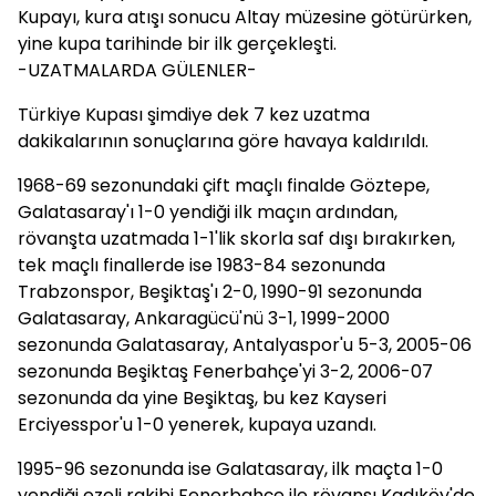
Kupayı, kura atışı sonucu Altay müzesine götürürken,
yine kupa tarihinde bir ilk gerçekleşti.
-UZATMALARDA GÜLENLER-
Türkiye Kupası şimdiye dek 7 kez uzatma
dakikalarının sonuçlarına göre havaya kaldırıldı.
1968-69 sezonundaki çift maçlı finalde Göztepe,
Galatasaray'ı 1-0 yendiği ilk maçın ardından,
rövanşta uzatmada 1-1'lik skorla saf dışı bırakırken,
tek maçlı finallerde ise 1983-84 sezonunda
Trabzonspor, Beşiktaş'ı 2-0, 1990-91 sezonunda
Galatasaray, Ankaragücü'nü 3-1, 1999-2000
sezonunda Galatasaray, Antalyaspor'u 5-3, 2005-06
sezonunda Beşiktaş Fenerbahçe'yi 3-2, 2006-07
sezonunda da yine Beşiktaş, bu kez Kayseri
Erciyesspor'u 1-0 yenerek, kupaya uzandı.
1995-96 sezonunda ise Galatasaray, ilk maçta 1-0
yendiği ezeli rakibi Fenerbahçe ile rövanşı Kadıköy'de