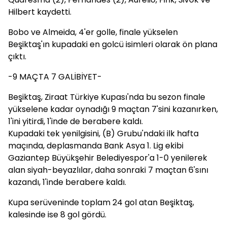
Hilbert kaydetti.
Bobo ve Almeida, 4'er golle, finale yükselen
Beşiktaş'ın kupadaki en golcü isimleri olarak ön plana
çıktı.
-9 MAÇTA 7 GALİBİYET-
Beşiktaş, Ziraat Türkiye Kupası'nda bu sezon finale
yükselene kadar oynadığı 9 maçtan 7'sini kazanırken,
1'ini yitirdi, 1'inde de berabere kaldı.
Kupadaki tek yenilgisini, (B) Grubu'ndaki ilk hafta
maçında, deplasmanda Bank Asya 1. Lig ekibi
Gaziantep Büyükşehir Belediyespor'a 1-0 yenilerek
alan siyah-beyazlılar, daha sonraki 7 maçtan 6'sını
kazandı, 1'inde berabere kaldı.
Kupa serüveninde toplam 24 gol atan Beşiktaş,
kalesinde ise 8 gol gördü.