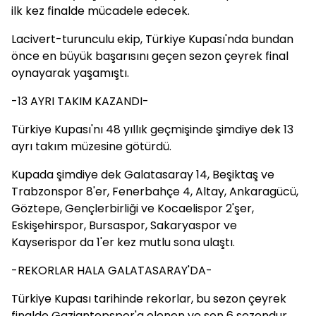
ilk kez finalde mücadele edecek.
Lacivert-turunculu ekip, Türkiye Kupası'nda bundan
önce en büyük başarısını geçen sezon çeyrek final
oynayarak yaşamıştı.
-13 AYRI TAKIM KAZANDI-
Türkiye Kupası'nı 48 yıllık geçmişinde şimdiye dek 13
ayrı takım müzesine götürdü.
Kupada şimdiye dek Galatasaray 14, Beşiktaş ve
Trabzonspor 8'er, Fenerbahçe 4, Altay, Ankaragücü,
Göztepe, Gençlerbirliği ve Kocaelispor 2'şer,
Eskişehirspor, Bursaspor, Sakaryaspor ve
Kayserispor da 1'er kez mutlu sona ulaştı.
-REKORLAR HALA GALATASARAY'DA-
Türkiye Kupası tarihinde rekorlar, bu sezon çeyrek
finalde Gaziantepspor'a elenen ve son 6 sezondur