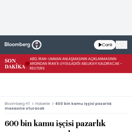
Canlı
ABD, İRAN-UMMAN ANLAŞMASININ AÇIKLANMASININ
AB
SON
ARDINDAN İRAN'A UYGULADIĞI ABLUKAYI KALDIRACAK -
GE
DAKİKA
REUTERS
UY
Bloomberg HT
Haberler
600 bin kamu işçisi pazarlık
masasına oturacak
600 bin kamu işçisi pazarlık