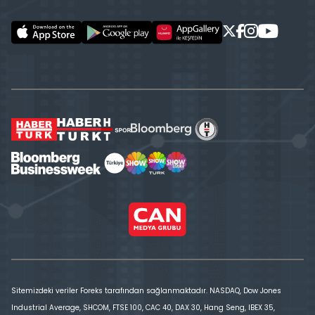
Sitemizdeki veriler Foreks tarafından sağlanmaktadır. NASDAQ, Dow Jones
Industrial Average, SHCOM, FTSE 100, CAC 40, DAX 30, Hang Seng, IBEX 35,