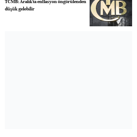
TCMB: Aralık'ta enflasyon öngörülenden
düşük gelebilir