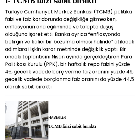
1- TCMB faizi sabit bıraktı
Türkiye Cumhuriyet Merkez Bankası (TCMB) politika
faizi ve faiz koridorunda değişikliğe gitmezken,
enflasyonun ana eğiliminde ve talepte düşüş
olduğuna işaret etti. Banka ayrıca “enflasyonda
belirgin ve kalıcı bir bozulma olması halinde” atılacak
adımlara ilişkin karar metninde değişiklik yaptı. Bir
önceki toplantısını Nisan ayında gerçekleştiren Para
Politikası Kurulu (PPK), bir haftalık repo faizini yüzde
46, gecelik vadede borç verme faiz oranını yüzde 49,
gecelik vadede borçlanma faiz oranını da yüzde 44,5
olarak sabit bıraktı.
HABERLER
TCMB faizi sabit bıraktı