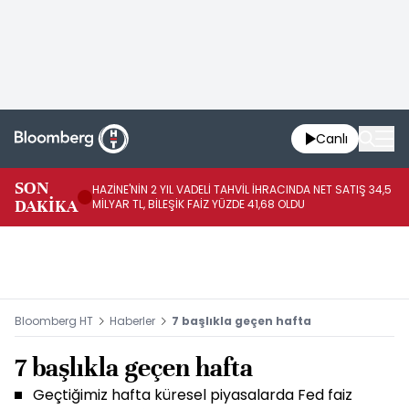
Canlı
SON
HAZİNE'NİN 2 YIL VADELİ TAHVİL İHRACINDA NET SATIŞ 34,5
RO
DAKİKA
MİLYAR TL, BİLEŞİK FAİZ YÜZDE 41,68 OLDU
PA
Bloomberg HT
Haberler
7 başlıkla geçen hafta
7 başlıkla geçen hafta
Geçtiğimiz hafta küresel piyasalarda Fed faiz