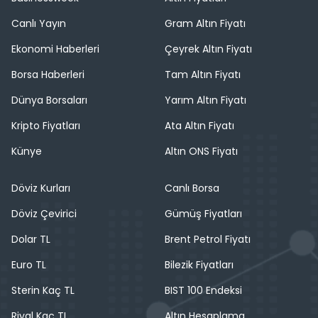
Canlı Yayın
Gram Altın Fiyatı
Ekonomi Haberleri
Çeyrek Altın Fiyatı
Borsa Haberleri
Tam Altın Fiyatı
Dünya Borsaları
Yarım Altın Fiyatı
Kripto Fiyatları
Ata Altın Fiyatı
Künye
Altın ONS Fiyatı
Döviz Kurları
Canlı Borsa
Döviz Çevirici
Gümüş Fiyatları
Dolar TL
Brent Petrol Fiyatı
Euro TL
Bilezik Fiyatları
Sterin Kaç TL
BIST 100 Endeksi
Riyal Kaç TL
Altın Hesaplama