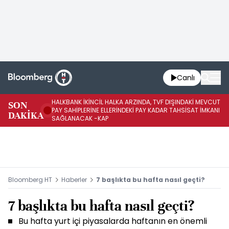
Canlı
HALKBANK İKİNCİL HALKA ARZINDA, TVF DIŞINDAKİ MEVCUT
HA
SON
PAY SAHİPLERİNE ELLERİNDEKİ PAY KADAR TAHSİSAT İMKANI
KO
DAKİKA
SAĞLANACAK -KAP
-K
Bloomberg HT
Haberler
7 başlıkta bu hafta nasıl geçti?
7 başlıkta bu hafta nasıl geçti?
Bu hafta yurt içi piyasalarda haftanın en önemli