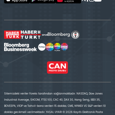
Sitemizdeki veriler Foreks tarafından sağlanmaktadır. NASDAQ, Dow Jones
Industrial Average, SHCOM, FTSE 100, CAC 40, DAX 30, Hang Seng, IBEX 35,
BOVESPA, VİOP ve Tahvil-bono verileri 15 dakika; CME, NYMEX VE S&P verileri 10
dakika gecikmeli verilmektedir. YASAL UYARI © 2026 Kayıtlı Elektronik Posta