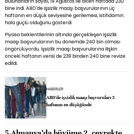
bulunanların sayısı, 19 Ağustos ile biten haftada 230
bine indi. ABD'de işsizlik maaşı başvurularının üç
haftanın en düşük seviyesine gerilemesi, istihdamın
hala güçlü olduğunu gösterdi.
Piyasa beklentilerinin altında gerçekleşen işsizlik
maaşı başvurularının bu dönemde 240 bin olması
öngörülüyordu. İşsizlik maaşı başvurularına ilişkin
önceki haftanın verisi de 239 binden 240 bine revize
edildi.
HABERLER
ABD’de işsizlik maaşı başvuruları 3
haftanın en düşüğünde
5-Almanya’da büyüme 2. çeyrekte