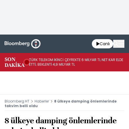
Canlı
SON
TÜRK TELEKOM İKİNCİ ÇEYREKTE 6 MİLYAR TL NET KAR ELDE
AB
DAKİKA
ETTİ; BEKLENTİ 4,9 MİLYAR TL
İR
Bloomberg HT
Haberler
8 ülkeye damping önlemlerinde
takvim belli oldu
8 ülkeye damping önlemlerinde