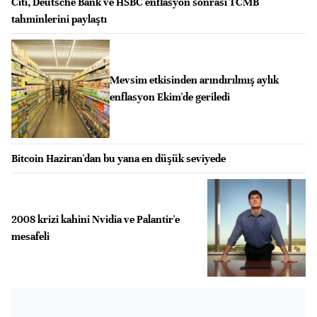
Citi, Deutsche Bank ve HSBC enflasyon sonrası TCMB
tahminlerini paylaştı
Mevsim etkisinden arındırılmış aylık
enflasyon Ekim'de geriledi
Bitcoin Haziran'dan bu yana en düşük seviyede
2008 krizi kahini Nvidia ve Palantir'e
mesafeli