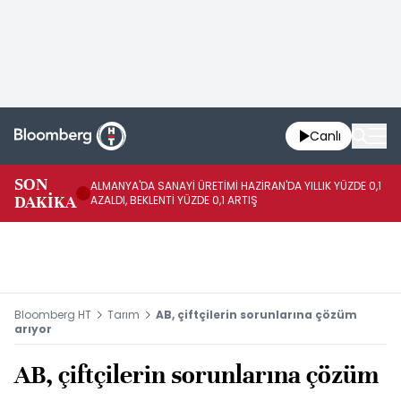
Canlı
SON
ALMANYA'DA SANAYİ ÜRETİMİ HAZİRAN'DA YILLIK YÜZDE 0,1
AL
DAKİKA
AZALDI, BEKLENTİ YÜZDE 0,1 ARTIŞ
AR
Bloomberg HT
Tarım
AB, çiftçilerin sorunlarına çözüm
arıyor
AB, çiftçilerin sorunlarına çözüm