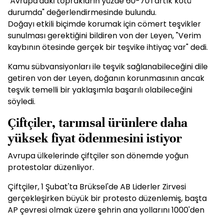
"Avrupa'daki toprakların yüzde 60-70'i artık kötü
durumda" değerlendirmesinde bulundu.
Doğayı etkili biçimde korumak için cömert teşvikler
sunulması gerektiğini bildiren von der Leyen, "Verim
kaybının ötesinde gerçek bir teşvike ihtiyaç var" dedi.
Kamu sübvansiyonları ile teşvik sağlanabileceğini dile
getiren von der Leyen, doğanın korunmasının ancak
teşvik temelli bir yaklaşımla başarılı olabileceğini
söyledi.
Çiftçiler, tarımsal ürünlere daha
yüksek fiyat ödenmesini istiyor
Avrupa ülkelerinde çiftçiler son dönemde yoğun
protestolar düzenliyor.
Çiftçiler, 1 Şubat'ta Brüksel'de AB Liderler Zirvesi
gerçekleşirken büyük bir protesto düzenlemiş, başta
AP çevresi olmak üzere şehrin ana yollarını 1000'den