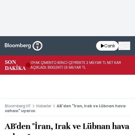
Canlı
İR
SON
OYAK ÇİMENTO İKİNCİ ÇEYREKTE 2 MİLYAR TL NET KAR
YÖ
DAKİKA
AÇIKLADI; BEKLENTİ 1,5 MİLYAR TL
OL
Bloomberg HT
Haberler
AB'den "İran, Irak ve Lübnan hava
sahası" uyarısı
AB'den "İran, Irak ve Lübnan hava