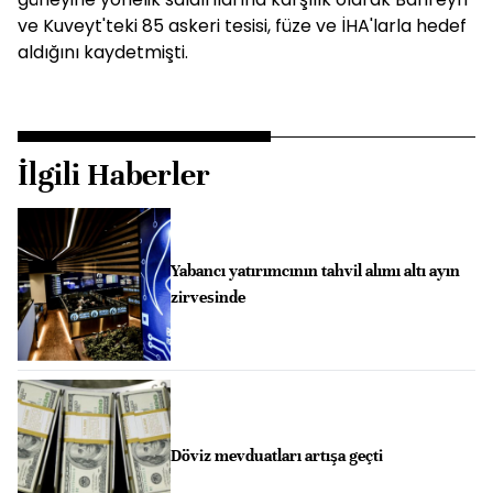
ve Kuveyt'teki 85 askeri tesisi, füze ve İHA'larla hedef
aldığını kaydetmişti.
İlgili Haberler
Yabancı yatırımcının tahvil alımı altı ayın
zirvesinde
Döviz mevduatları artışa geçti