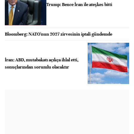
Trump: Bence İran ile ateşkes bitti
Bloomberg: NATO'nun 2027 zirvesinin iptali gündemde
İran: ABD, mutabakatı açıkça ihlal etti,
sonuçlarından sorumlu olacaktır