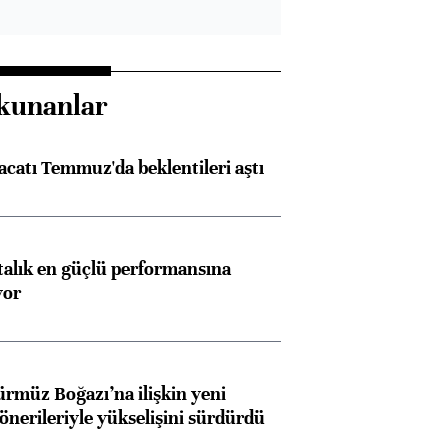
kunanlar
racatı Temmuz'da beklentileri aştı
ftalık en güçlü performansına
yor
ürmüz Boğazı’na ilişkin yeni
 önerileriyle yükselişini sürdürdü