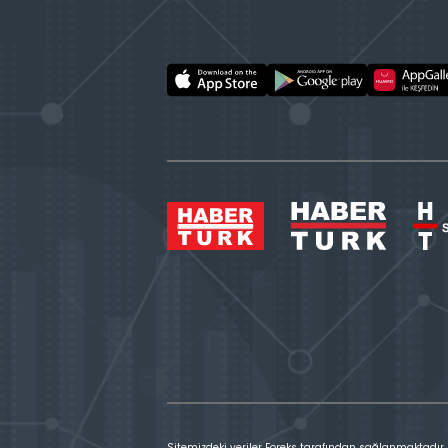
Sitemizdeki veriler Foreks tarafından sağlanmaktadır.