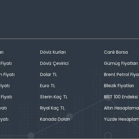
rı
Döviz Kurları
Canlı Borsa
Fiyatı
Döviz Çevirici
Gümüş Fiyatları
n Fiyatı
Dolar TL
Brent Petrol Fiya
iyatı
Euro TL
Bilezik Fiyatları
 Fiyatı
Sterin Kaç TL
BIST 100 Endeksi
yatı
Riyal Kaç TL
Altın Hesaplama
iyatı
Kanada Doları
Yüzde Hesapla