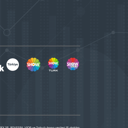
X 35, BOVESPA, VİOP ve Tahvil-bono verileri 15 dakika;