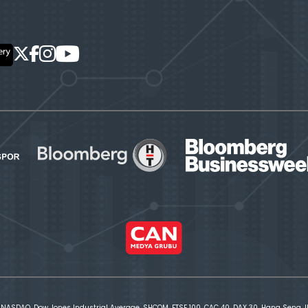
 NASDAQ, Dow Jones Industrial Average, SHCOM, FTSE 100, CAC 40, DAX 30, Hang Seng, IBE