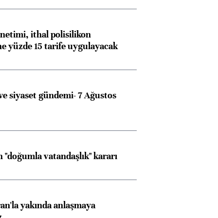
Almanya, Commerzbank
Ba
konusunda Unicredit ile
me
görüşmelere hazırlanıyor
etimi, ithal polisilikon
ne yüzde 15 tarife uygulayacak
ngıçları
e siyaset gündemi- 7 Ağustos
 "doğumla vatandaşlık" kararı
an'la yakında anlaşmaya
z