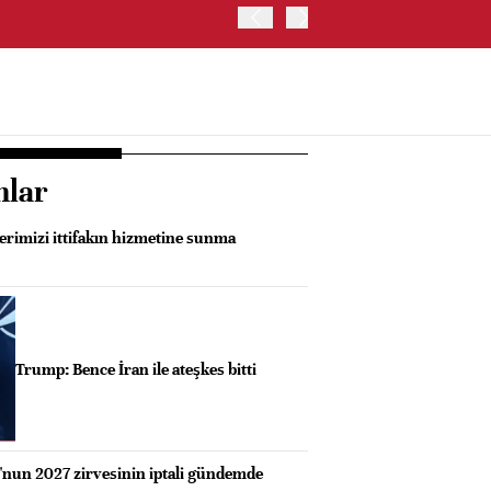
OYAK ÇİMENTO İKİNCİ ÇEY
nlar
erimizi ittifakın hizmetine sunma
Trump: Bence İran ile ateşkes bitti
nun 2027 zirvesinin iptali gündemde