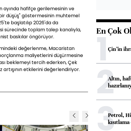
 ayında hafifçe gerilemesinin ve
 bir düşüş" göstermesinin muhtemel
25'te başlatılıp 2026'da da
En Çok O
i sürecinde toplam talep kanalıyla,
1
nist baskılar öngörüyor.
imindeki değerlenme, Macaristan
Çin’in ih
borçlanma maliyetlerini düşürmesine
ası beklemeyi tercih ederken, Çek
2
artışının etkilerini değerlendiriyor.
Altın, ha
hazırlanı
3
Petrol, H
kısıtlama