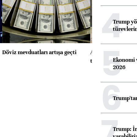
4
Trump yön
türevleri
5
Döviz mevduatları artışa geçti
ABD'de konut başla
Ekonomi v
toparlandı
2026
6
Trump'tan
7
Trump: İr
varabiliri