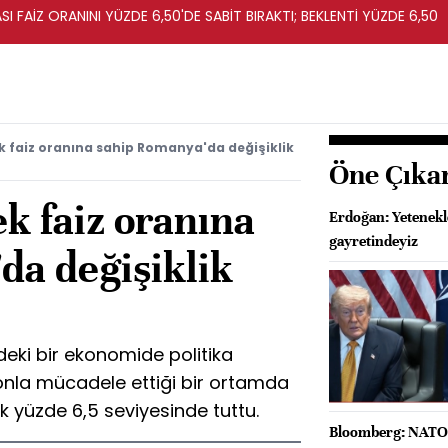
I FAİZ ORANINI YÜZDE 6,50'DE SABİT BIRAKTI; BEKLENTİ YÜZDE 6,50
k faiz oranına sahip Romanya'da değişiklik
Öne Çıka
k faiz oranına
Erdoğan: Yetenekl
gayretindeyiz
da değişiklik
ki bir ekonomide politika
syonla mücadele ettiği bir ortamda
k yüzde 6,5 seviyesinde tuttu.
Bloomberg: NATO'