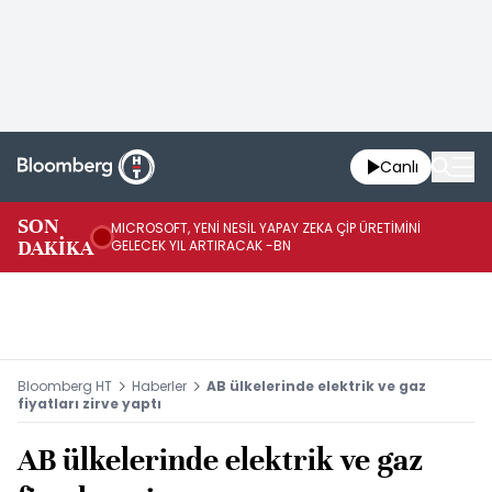
Canlı
SON
MICROSOFT, YENİ NESİL YAPAY ZEKA ÇİP ÜRETİMİNİ
HA
DAKİKA
GELECEK YIL ARTIRACAK -BN
Mİ
Bloomberg HT
Haberler
AB ülkelerinde elektrik ve gaz
fiyatları zirve yaptı
AB ülkelerinde elektrik ve gaz