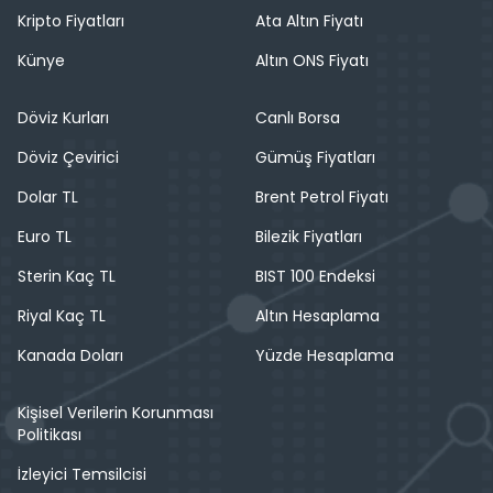
Kripto Fiyatları
Ata Altın Fiyatı
Künye
Altın ONS Fiyatı
Döviz Kurları
Canlı Borsa
Döviz Çevirici
Gümüş Fiyatları
Dolar TL
Brent Petrol Fiyatı
Euro TL
Bilezik Fiyatları
Sterin Kaç TL
BIST 100 Endeksi
Riyal Kaç TL
Altın Hesaplama
Kanada Doları
Yüzde Hesaplama
Kişisel Verilerin Korunması
Politikası
İzleyici Temsilcisi