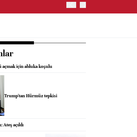
ABD HAZİNE BAKANLIĞI'NIN
nlar
 açmak için abluka koşulu
Trump'tan Hürmüz tepkisi
 Ateş açıldı