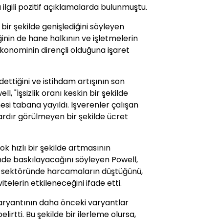
ilgili pozitif açıklamalarda bulunmuştu.
bir şekilde genişlediğini söyleyen
ğinin de hane halkının ve işletmelerin
e ekonominin dirençli olduğuna işaret
ydettiğini ve istihdam artışının son
l, "İşsizlik oranı keskin bir şekilde
şmesi tabana yayıldı. İşverenler çalışan
rdır görülmeyen bir şekilde ücret
 hızlı bir şekilde artmasının
nde baskılayacağını söyleyen Powell,
zm sektöründe harcamaların düştüğünü,
telerin etkileneceğini ifade etti.
aryantının daha önceki varyantlar
elirtti. Bu şekilde bir ilerleme olursa,