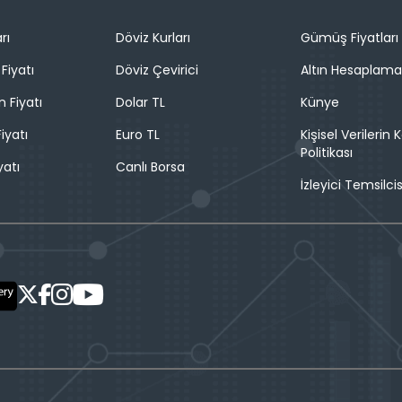
rı
Döviz Kurları
Gümüş Fiyatları
Fiyatı
Döviz Çevirici
Altın Hesaplama
n Fiyatı
Dolar TL
Künye
iyatı
Euro TL
Kişisel Verilerin
Politikası
yatı
Canlı Borsa
İzleyici Temsilcis