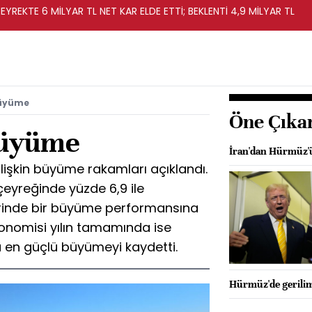
EYREKTE 6 MİLYAR TL NET KAR ELDE ETTİ; BEKLENTİ 4,9 MİLYAR TL
büyüme
Öne Çıka
büyüme
İran'dan Hürmüz'ü
ilişkin büyüme rakamları açıklandı.
çeyreğinde yüzde 6,9 ile
erinde bir büyüme performansına
konomisi yılın tamamında ise
a en güçlü büyümeyi kaydetti.
Hürmüz'de gerilim: