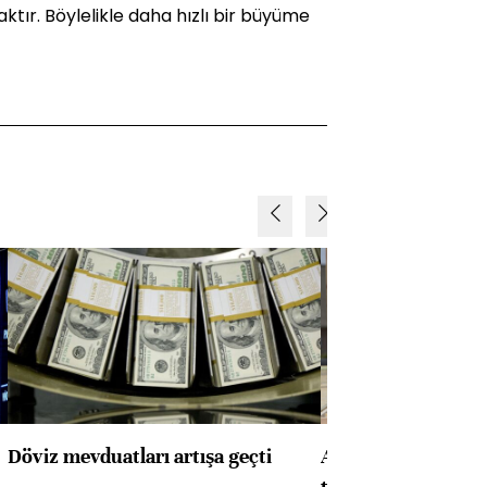
ktır. Böylelikle daha hızlı bir büyüme
Döviz mevduatları artışa geçti
ABD'de konut başla
toparlandı