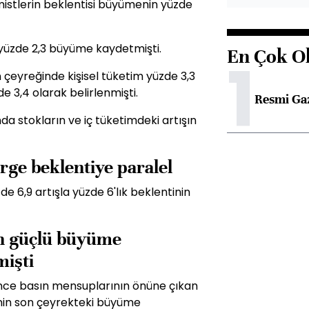
stlerin beklentisi büyümenin yüzde
 yüzde 2,3 büyüme kaydetmişti.
En Çok O
1
 çeyreğinde kişisel tüketim yüzde 3,3
de 3,4 olarak belirlenmişti.
Resmi Ga
 stokların ve iç tüketimdeki artışın
erge beklentiye paralel
e 6,9 artışla yüzde 6'lık beklentinin
in güçlü büyüme
mişti
önce basın mensuplarının önüne çıkan
nin son çeyrekteki büyüme