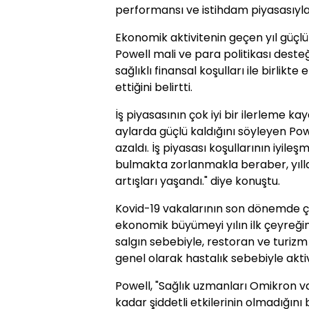
performansı ve istihdam piyasasıyla 
Ekonomik aktivitenin geçen yıl güçlü 
Powell mali ve para politikası deste
sağlıklı finansal koşulları ile birlikt
ettiğini belirtti.
İş piyasasının çok iyi bir ilerleme ka
aylarda güçlü kaldığını söyleyen Powel
azaldı. İş piyasası koşullarının iyile
bulmakta zorlanmakla beraber, yılla
artışları yaşandı." diye konuştu.
Kovid-19 vakalarının son dönemde çok
ekonomik büyümeyi yılın ilk çeyreği
salgın sebebiyle, restoran ve turi
genel olarak hastalık sebebiyle aktivi
Powell, "Sağlık uzmanları Omikron v
kadar şiddetli etkilerinin olmadığını b