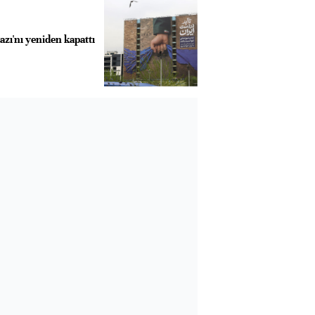
zı'nı yeniden kapattı