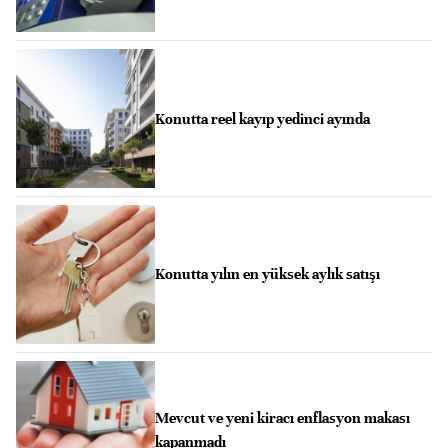
Konutta reel kayıp yedinci ayında
Konutta yılın en yüksek aylık satışı
Mevcut ve yeni kiracı enflasyon makası
kapanmadı