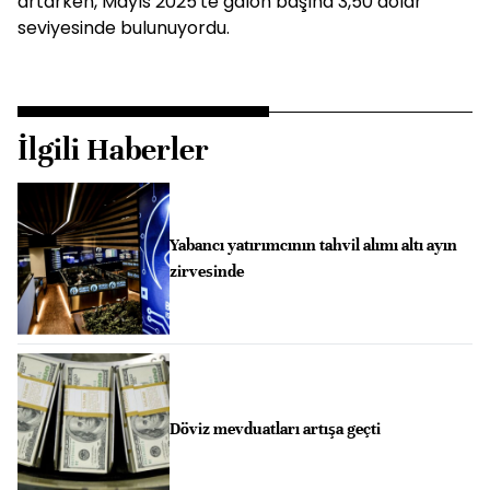
artarken, Mayıs 2025'te galon başına 3,50 dolar
seviyesinde bulunuyordu.
İlgili Haberler
Yabancı yatırımcının tahvil alımı altı ayın
zirvesinde
Döviz mevduatları artışa geçti