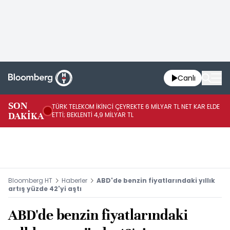
Canlı
SON
TÜRK TELEKOM İKİNCİ ÇEYREKTE 6 MİLYAR TL NET KAR ELDE
AB
DAKİKA
ETTİ; BEKLENTİ 4,9 MİLYAR TL
İR
Bloomberg HT
Haberler
ABD'de benzin fiyatlarındaki yıllık
artış yüzde 42'yi aştı
ABD'de benzin fiyatlarındaki