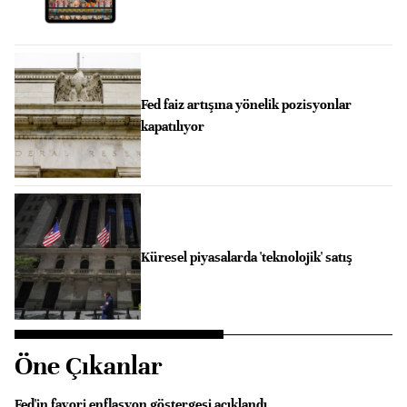
Fed faiz artışına yönelik pozisyonlar
kapatılıyor
Küresel piyasalarda 'teknolojik' satış
Öne Çıkanlar
Fed'in favori enflasyon göstergesi açıklandı