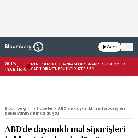
Canlı
SON
MEKSİKA MERKEZ BANKASI FAİZ ORANINI YÜZDE 6,50'DE
OY
DAKİKA
SABİT BIRAKTI; BEKLENTİ YÜZDE 6,50
AÇ
Bloomberg HT
Haberler
ABD'de dayanıklı mal siparişleri
beklentinin altında düştü
ABD'de dayanıklı mal siparişleri