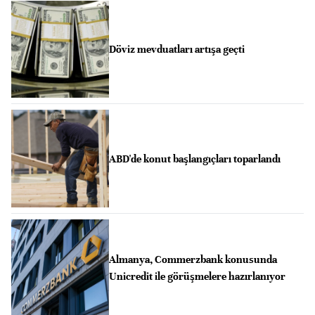
Döviz mevduatları artışa geçti
ABD'de konut başlangıçları toparlandı
Almanya, Commerzbank konusunda
Unicredit ile görüşmelere hazırlanıyor