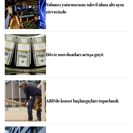
Yabancı yatırımcının tahvil alımı altı ayın
zirvesinde
Döviz mevduatları artışa geçti
ABD'de konut başlangıçları toparlandı