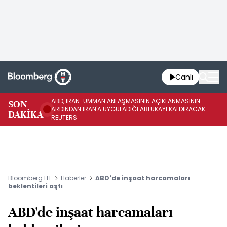
Canlı
ABD, İRAN-UMMAN ANLAŞMASININ AÇIKLANMASININ
AB
SON
ARDINDAN İRAN'A UYGULADIĞI ABLUKAYI KALDIRACAK -
GE
DAKİKA
REUTERS
UY
Bloomberg HT
Haberler
ABD'de inşaat harcamaları
beklentileri aştı
ABD'de inşaat harcamaları