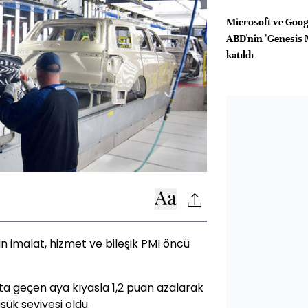
Microsoft ve Googl
ABD'nin "Genesis 
katıldı
kin imalat, hizmet ve bileşik PMI öncü
’ta geçen aya kıyasla 1,2 puan azalarak
şük seviyesi oldu.