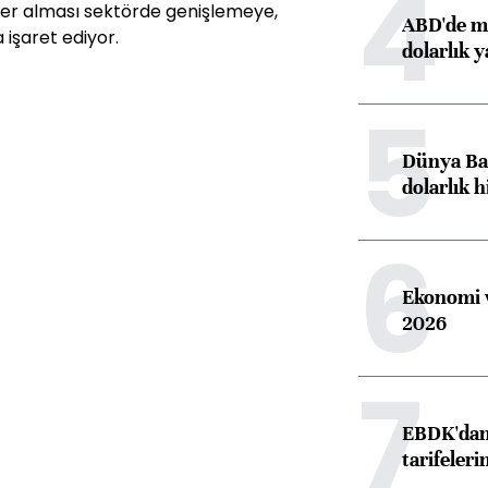
4
rler alması sektörde genişlemeye,
ABD'de ma
 işaret ediyor.
dolarlık y
5
Dünya Ban
dolarlık h
6
Ekonomi v
2026
7
EBDK'dan 
tarifeleri