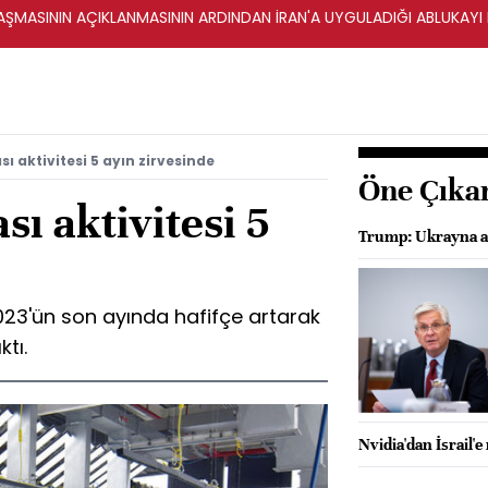
ŞMASININ AÇIKLANMASININ ARDINDAN İRAN'A UYGULADIĞI ABLUKAYI
ı aktivitesi 5 ayın zirvesinde
Öne Çıka
sı aktivitesi 5
Trump: Ukrayna an
2023'ün son ayında hafifçe artarak
tı.
Nvidia'dan İsrail'e