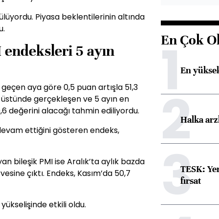
lüyordu. Piyasa beklentilerinin altında
u.
En Çok O
1
 endeksleri 5 ayın
En yüksek
 geçen aya göre 0,5 puan artışla 51,3
2
in üstünde gerçekleşen ve 5 ayın en
6 değerini alacağı tahmin ediliyordu.
Halka arz
evam ettiğini gösteren endeks,
3
n bileşik PMI ise Aralık’ta aylık bazda
TESK: Yen
rvesine çıktı. Endeks, Kasım’da 50,7
fırsat
yükselişinde etkili oldu.