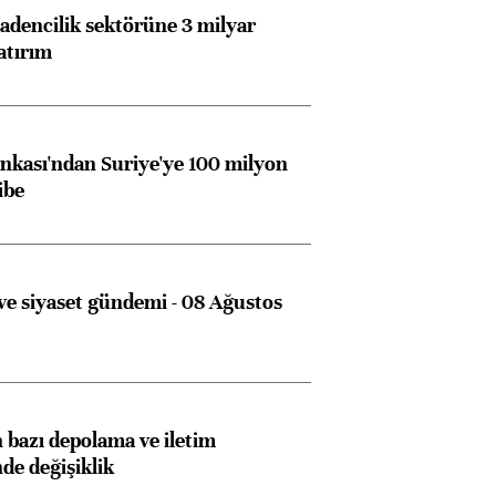
dencilik sektörüne 3 milyar
atırım
kası'ndan Suriye'ye 100 milyon
ibe
e siyaset gündemi - 08 Ağustos
bazı depolama ve iletim
nde değişiklik