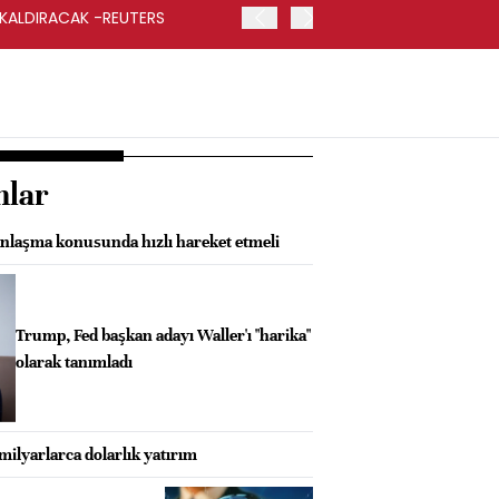
 KALDIRACAK -REUTERS
ABD DIŞİŞLERİ BAKANLIĞI
UYGULANACAK
nlar
laşma konusunda hızlı hareket etmeli
Trump, Fed başkan adayı Waller'ı "harika"
olarak tanımladı
 milyarlarca dolarlık yatırım