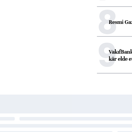
8
Resmi Ga
9
VakıfBank
kâr elde e