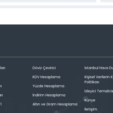
ları
Döviz Çevirici
İstanbul Hava 
n
KDV Hesaplama
Kişisel Verilerin
Politikası
rı
Yüzde Hesaplama
İzleyici Temsilcis
rı
İndirim Hesaplama
Künye
l
Altın ve Gram Hesaplama
İletişim