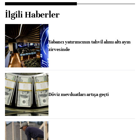
İlgili Haberler
Yabancı yatırımcının tahvil alımı altı ayın
zirvesinde
Döviz mevduatları artışa geçti