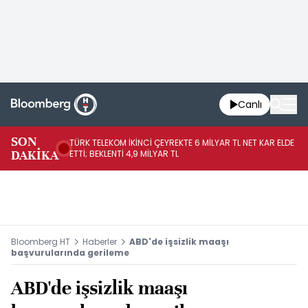
Canlı
SON
TÜRK TELEKOM İKİNCİ ÇEYREKTE 6 MİLYAR TL NET KAR ELDE
AB
DAKİKA
ETTİ; BEKLENTİ 4,9 MİLYAR TL
İR
Bloomberg HT
Haberler
ABD'de işsizlik maaşı
başvurularında gerileme
ABD'de işsizlik maaşı