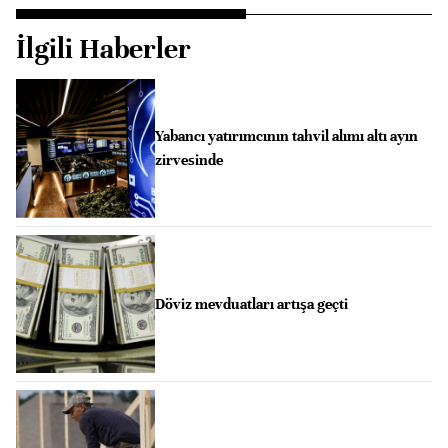
İlgili Haberler
Yabancı yatırımcının tahvil alımı altı ayın
zirvesinde
Döviz mevduatları artışa geçti