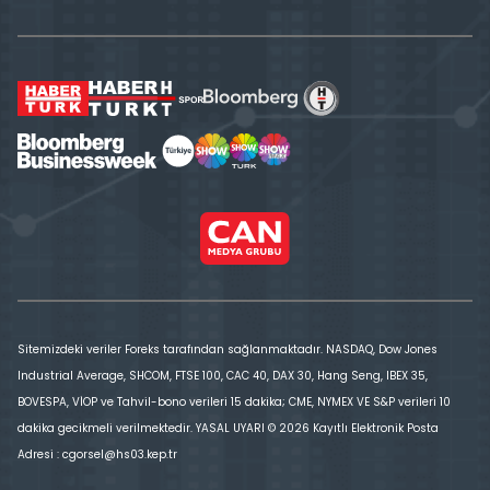
Sitemizdeki veriler Foreks tarafından sağlanmaktadır. NASDAQ, Dow Jones
Industrial Average, SHCOM, FTSE 100, CAC 40, DAX 30, Hang Seng, IBEX 35,
BOVESPA, VİOP ve Tahvil-bono verileri 15 dakika; CME, NYMEX VE S&P verileri 10
dakika gecikmeli verilmektedir. YASAL UYARI © 2026 Kayıtlı Elektronik Posta
Adresi : cgorsel@hs03.kep.tr