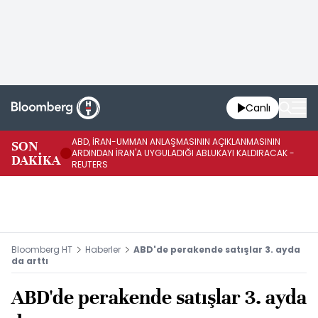
Canlı
ABD, İRAN-UMMAN ANLAŞMASININ AÇIKLANMASININ
AB
SON
ARDINDAN İRAN'A UYGULADIĞI ABLUKAYI KALDIRACAK -
GE
DAKİKA
REUTERS
UY
Bloomberg HT
Haberler
ABD'de perakende satışlar 3. ayda
da arttı
ABD'de perakende satışlar 3. ayda