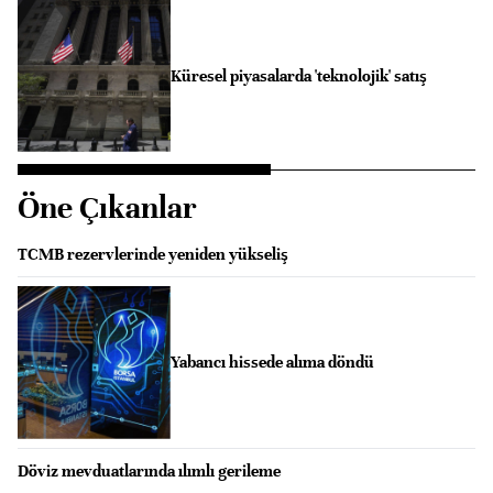
Küresel piyasalarda 'teknolojik' satış
Öne Çıkanlar
TCMB rezervlerinde yeniden yükseliş
Yabancı hissede alıma döndü
Döviz mevduatlarında ılımlı gerileme