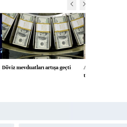
Döviz mevduatları artışa geçti
ABD'de konut başla
toparlandı