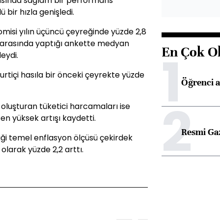
rşısında sağlam bir performans
bir hızla genişledi.
omisi yılın üçüncü çeyreğinde yüzde 2,8
 arasında yaptığı ankette medyan
En Çok O
1
eydi.
urtiçi hasıla bir önceki çeyrekte yüzde
Öğrenci a
2
oluşturan tüketici harcamaları ise
en yüksek artışı kaydetti.
Resmi Ga
iği temel enflasyon ölçüsü çekirdek
larak yüzde 2,2 arttı.