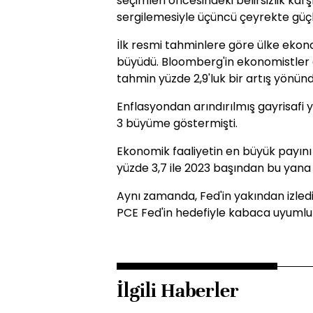
seçimleri öncesindeki belirsizlik ka
sergilemesiyle üçüncü çeyrekte güçlü 
İlk resmi tahminlere göre ülke ekon
büyüdü. Bloomberg'in ekonomistler
tahmin yüzde 2,9'luk bir artış yönünd
Enflasyondan arındırılmış gayrisafi y
3 büyüme göstermişti.
Ekonomik faaliyetin en büyük payını 
yüzde 3,7 ile 2023 başından bu yana 
Aynı zamanda, Fed'in yakından izled
PCE Fed'in hedefiyle kabaca uyumlu o
İlgili Haberler