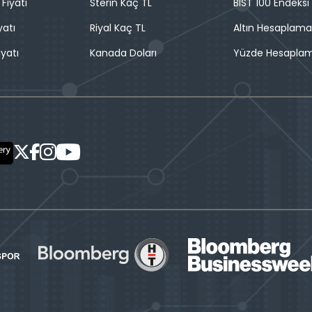
 Fiyatı
Sterin Kaç TL
BIST 100 Endeksi
yatı
Riyal Kaç TL
Altın Hesaplama
iyatı
Kanada Doları
Yüzde Hesapla