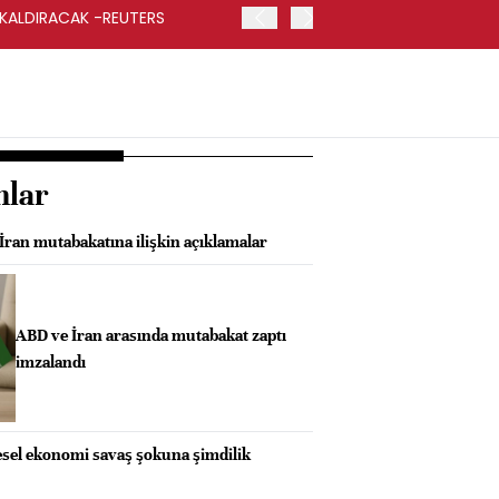
 KALDIRACAK -REUTERS
ABD DIŞİŞLERİ BAKANLIĞI
UYGULANACAK
nlar
ran mutabakatına ilişkin açıklamalar
ABD ve İran arasında mutabakat zaptı
imzalandı
sel ekonomi savaş şokuna şimdilik