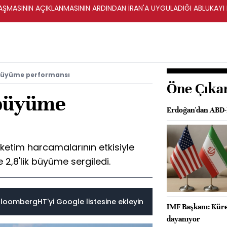
ŞMASININ AÇIKLANMASININ ARDINDAN İRAN'A UYGULADIĞI ABLUKAYI
 büyüme performansı
Öne Çıka
 büyüme
Erdoğan'dan ABD-İ
ketim harcamalarının etkisiyle
 2,8'lik büyüme sergiledi.
loombergHT'yi Google listesine ekleyin
IMF Başkanı: Küre
dayanıyor