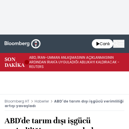
Canlı
ABD, İRAN-UMMAN ANLAŞMASININ AÇIKLANMASININ
AB
SON
ARDINDAN İRAN'A UYGULADIĞI ABLUKAYI KALDIRACAK -
GE
DAKİKA
REUTERS
UY
Bloomberg HT
Haberler
ABD'de tarım dışı işgücü verimliliği
artışı yavaşladı
ABD'de tarım dışı işgücü