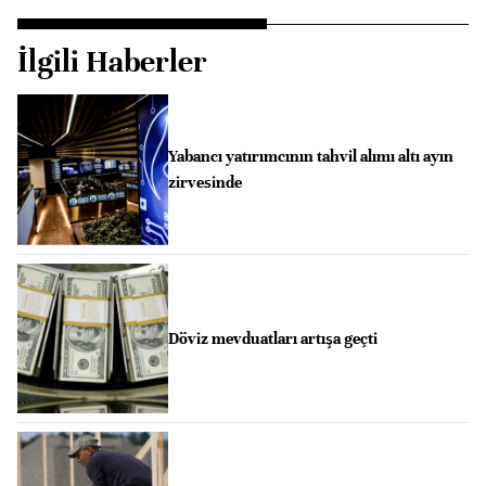
İlgili Haberler
Yabancı yatırımcının tahvil alımı altı ayın
zirvesinde
Döviz mevduatları artışa geçti