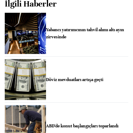
İlgili Haberler
Yabancı yatırımcının tahvil alımı altı ayın
zirvesinde
Döviz mevduatları artışa geçti
ABD'de konut başlangıçları toparlandı