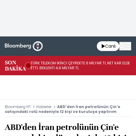
Canlı
SON
TÜRK TELEKOM İKİNCİ ÇEYREKTE 6 MİLYAR TL NET KAR ELDE
AB
DAKİKA
ETTİ; BEKLENTİ 4,9 MİLYAR TL
İR
Bloomberg HT
Haberler
ABD'den İran petrolünün Çin'e
satışındaki rolü nedeniyle 12 kişi ve kuruluşa yaptırım
ABD'den İran petrolünün Çin'e