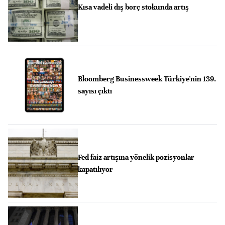
Kısa vadeli dış borç stokunda artış
Bloomberg Businessweek Türkiye'nin 139.
sayısı çıktı
Fed faiz artışına yönelik pozisyonlar
kapatılıyor