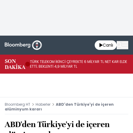
Canlı
SON
TÜRK TELEKOM İKİNCİ ÇEYREKTE 6 MİLYAR TL NET KAR ELDE
AB
DAKİKA
ETTİ; BEKLENTİ 4,9 MİLYAR TL
İR
Bloomberg HT
Haberler
ABD'den Türkiye'yi de içeren
alüminyum kararı
ABD'den Türkiye'yi de içeren