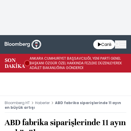
Canlı
ANKARA CUMHURİYET BAŞSAVCILIĞI, YENİ PARTİ GENEL
SON
YE
BAŞKANI ÖZGÜR ÖZEL HAKKINDA FEZLEKE DÜZENLEYEREK
DAKİKA
HA
ADALET BAKANLIĞINA GÖNDERDİ
Bloomberg HT
Haberler
ABD fabrika siparişlerinde 11 ayın
en büyük artışı
ABD fabrika siparişlerinde 11 ayın