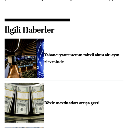
İlgili Haberler
Yabancı yatırımcının tahvil alımı altı ayın
zirvesinde
Döviz mevduatları artışa geçti