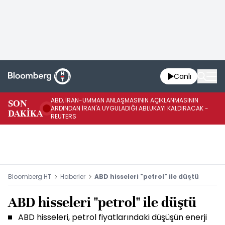
Canlı
ABD, İRAN-UMMAN ANLAŞMASININ AÇIKLANMASININ
AB
SON
ARDINDAN İRAN'A UYGULADIĞI ABLUKAYI KALDIRACAK -
GE
DAKİKA
REUTERS
UY
Bloomberg HT
Haberler
ABD hisseleri "petrol" ile düştü
ABD hisseleri "petrol" ile düştü
ABD hisseleri, petrol fiyatlarındaki düşüşün enerji