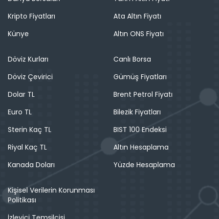
Kripto Fiyatları
Ata Altın Fiyatı
Künye
Altın ONS Fiyatı
Döviz Kurları
Canlı Borsa
Döviz Çevirici
Gümüş Fiyatları
Dolar TL
Brent Petrol Fiyatı
Euro TL
Bilezik Fiyatları
Sterin Kaç TL
BIST 100 Endeksi
Riyal Kaç TL
Altın Hesaplama
Kanada Doları
Yüzde Hesaplama
Kişisel Verilerin Korunması
Politikası
İzleyici Temsilcisi