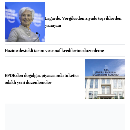
Lagarde: Vergilerden ziyade teşviklerden
yanayım
Hazine destekli tarım ve esnaf kredilerine düzenleme
EPDK'den doğalgaz piyasasında tüketici
odaklı yeni düzenlemeler