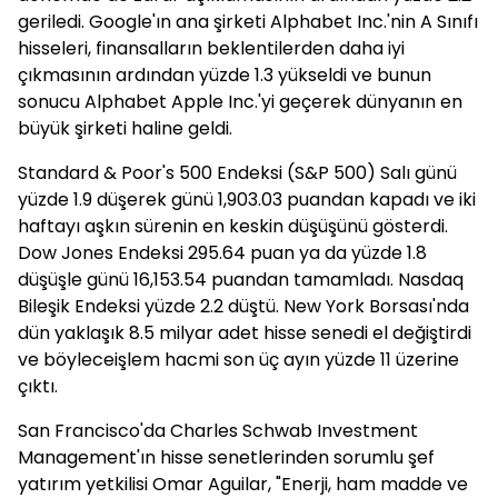
geriledi. Google'ın ana şirketi Alphabet Inc.'nin A Sınıfı
hisseleri, finansalların beklentilerden daha iyi
çıkmasının ardından yüzde 1.3 yükseldi ve bunun
sonucu Alphabet Apple Inc.'yi geçerek dünyanın en
büyük şirketi haline geldi.
Standard & Poor's 500 Endeksi (S&P 500) Salı günü
yüzde 1.9 düşerek günü 1,903.03 puandan kapadı ve iki
haftayı aşkın sürenin en keskin düşüşünü gösterdi.
Dow Jones Endeksi 295.64 puan ya da yüzde 1.8
düşüşle günü 16,153.54 puandan tamamladı. Nasdaq
Bileşik Endeksi yüzde 2.2 düştü. New York Borsası'nda
dün yaklaşık 8.5 milyar adet hisse senedi el değiştirdi
ve böyleceişlem hacmi son üç ayın yüzde 11 üzerine
çıktı.
San Francisco'da Charles Schwab Investment
Management'ın hisse senetlerinden sorumlu şef
yatırım yetkilisi Omar Aguilar, "Enerji, ham madde ve